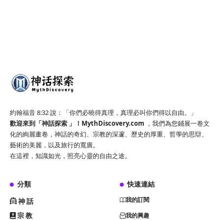
約翰福音 8:32 說：「你們必曉得真理，真理必叫你們得以自由。」
歡迎來到「神話探索 」！
MythDiscovery.com
，我們為您鋪展一卷文
化的絢麗畫卷，神話的奇幻、宗教的深邃、歷史的厚重、哲學的思辯、
藝術的美麗，以及旅行的寬廣。
在這裡，知識如光，照亮心靈的自由之途。
分類
快速連結
我的訂閱
神話
宗教
我的興趣