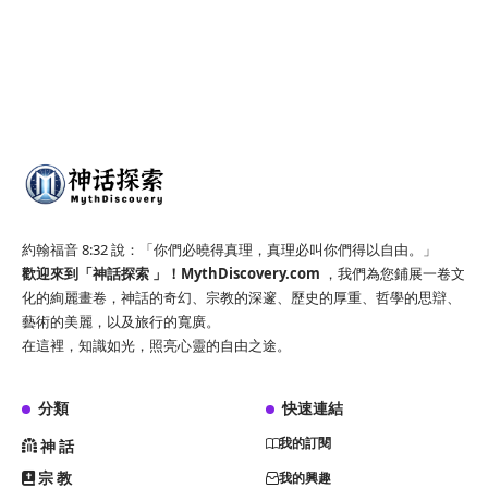
約翰福音 8:32 說：「你們必曉得真理，真理必叫你們得以自由。」
歡迎來到「神話探索 」！
MythDiscovery.com
，我們為您鋪展一卷文
化的絢麗畫卷，神話的奇幻、宗教的深邃、歷史的厚重、哲學的思辯、
藝術的美麗，以及旅行的寬廣。
在這裡，知識如光，照亮心靈的自由之途。
分類
快速連結
我的訂閱
神話
宗教
我的興趣