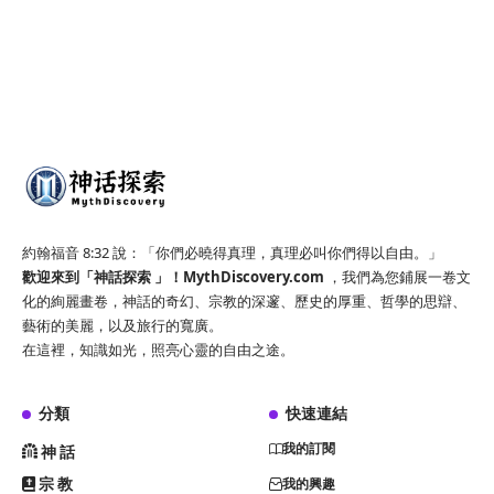
約翰福音 8:32 說：「你們必曉得真理，真理必叫你們得以自由。」
歡迎來到「神話探索 」！
MythDiscovery.com
，我們為您鋪展一卷文
化的絢麗畫卷，神話的奇幻、宗教的深邃、歷史的厚重、哲學的思辯、
藝術的美麗，以及旅行的寬廣。
在這裡，知識如光，照亮心靈的自由之途。
分類
快速連結
我的訂閱
神話
宗教
我的興趣