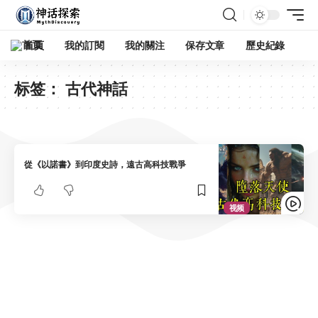
首頁
我的訂閱
我的關注
保存文章
歷史紀錄
标签：
古代神話
從《以諾書》到印度史詩，遠古高科技戰爭
视频