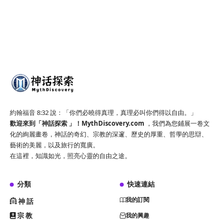
約翰福音 8:32 說：「你們必曉得真理，真理必叫你們得以自由。」
歡迎來到「神話探索 」！
MythDiscovery.com
，我們為您鋪展一卷文
化的絢麗畫卷，神話的奇幻、宗教的深邃、歷史的厚重、哲學的思辯、
藝術的美麗，以及旅行的寬廣。
在這裡，知識如光，照亮心靈的自由之途。
分類
快速連結
我的訂閱
神話
宗教
我的興趣