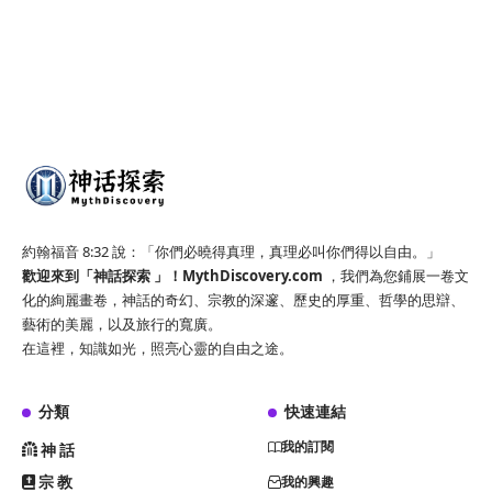
約翰福音 8:32 說：「你們必曉得真理，真理必叫你們得以自由。」
歡迎來到「神話探索 」！
MythDiscovery.com
，我們為您鋪展一卷文
化的絢麗畫卷，神話的奇幻、宗教的深邃、歷史的厚重、哲學的思辯、
藝術的美麗，以及旅行的寬廣。
在這裡，知識如光，照亮心靈的自由之途。
分類
快速連結
我的訂閱
神話
宗教
我的興趣