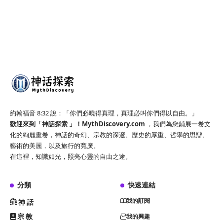
約翰福音 8:32 說：「你們必曉得真理，真理必叫你們得以自由。」
歡迎來到「神話探索 」！
MythDiscovery.com
，我們為您鋪展一卷文
化的絢麗畫卷，神話的奇幻、宗教的深邃、歷史的厚重、哲學的思辯、
藝術的美麗，以及旅行的寬廣。
在這裡，知識如光，照亮心靈的自由之途。
分類
快速連結
我的訂閱
神話
宗教
我的興趣