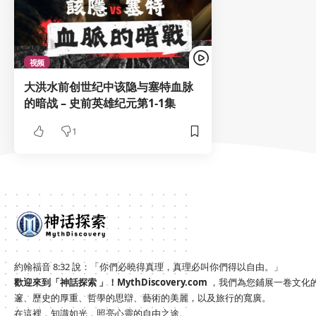
视频
大洪水前创世纪中该隐与塞特血脉
的暗战 – 史前英雄纪元第1-1集
1
約翰福音 8:32 說：「你們必曉得真理，真理必叫你們得以自由。」
歡迎來到「神話探索 」！
MythDiscovery.com
，我們為您鋪展一卷文化
邃、歷史的厚重、哲學的思辯、藝術的美麗，以及旅行的寬廣。
在這裡，知識如光，照亮心靈的自由之途。