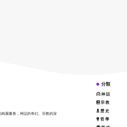
分類
神話
宗教
歷史
的絢麗畫卷，神話的奇幻、宗教的深
哲學