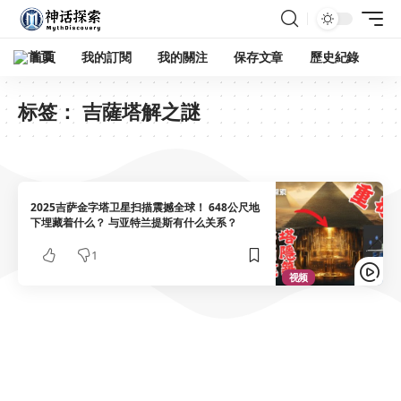
首頁
我的訂閱
我的關注
保存文章
歷史紀錄
标签：
吉薩塔解之謎
2025吉萨金字塔卫星扫描震撼全球！ 648公尺地
下埋藏着什么？ 与亚特兰提斯有什么关系？
1
视频