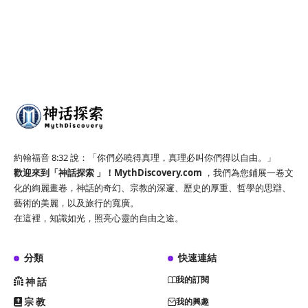
約翰福音 8:32 說：「你們必曉得真理，真理必叫你們得以自由。」
歡迎來到「神話探索 」！
MythDiscovery.com
，我們為您鋪展一卷文
化的絢麗畫卷，神話的奇幻、宗教的深邃、歷史的厚重、哲學的思辯、
藝術的美麗，以及旅行的寬廣。
在這裡，知識如光，照亮心靈的自由之途。
分類
快速連結
我的訂閱
神話
宗教
我的興趣