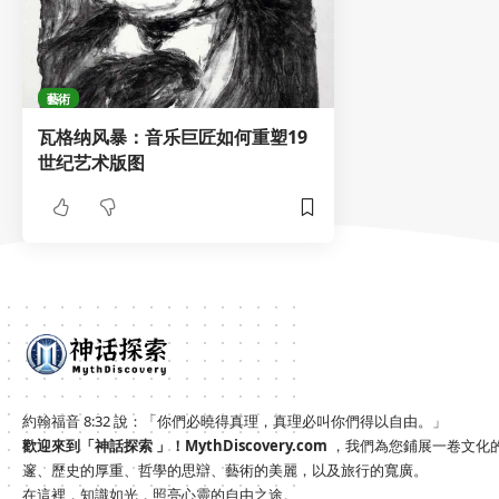
藝術
瓦格纳风暴：音乐巨匠如何重塑19
世纪艺术版图
約翰福音 8:32 說：「你們必曉得真理，真理必叫你們得以自由。」
歡迎來到「神話探索 」！
MythDiscovery.com
，我們為您鋪展一卷文化
邃、歷史的厚重、哲學的思辯、藝術的美麗，以及旅行的寬廣。
在這裡，知識如光，照亮心靈的自由之途。