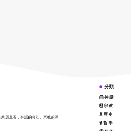
分類
神話
宗教
歷史
的絢麗畫卷，神話的奇幻、宗教的深
哲學