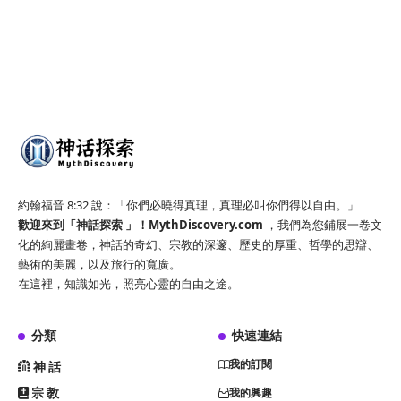
約翰福音 8:32 說：「你們必曉得真理，真理必叫你們得以自由。」
歡迎來到「神話探索 」！
MythDiscovery.com
，我們為您鋪展一卷文
化的絢麗畫卷，神話的奇幻、宗教的深邃、歷史的厚重、哲學的思辯、
藝術的美麗，以及旅行的寬廣。
在這裡，知識如光，照亮心靈的自由之途。
分類
快速連結
我的訂閱
神話
宗教
我的興趣