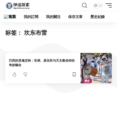
首頁
我的訂閱
我的關注
保存文章
歷史紀錄
标签：
坎东布雷
巴西的灵魂交响：非洲、原住民与天主教信仰的
奇妙融合
歷史