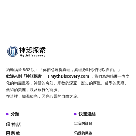
約翰福音 8:32 說：「你們必曉得真理，真理必叫你們得以自由。」
歡迎來到「神話探索 」！
MythDiscovery.com
，我們為您鋪展一卷文
化的絢麗畫卷，神話的奇幻、宗教的深邃、歷史的厚重、哲學的思辯、
藝術的美麗，以及旅行的寬廣。
在這裡，知識如光，照亮心靈的自由之途。
分類
快速連結
我的訂閱
神話
宗教
我的興趣