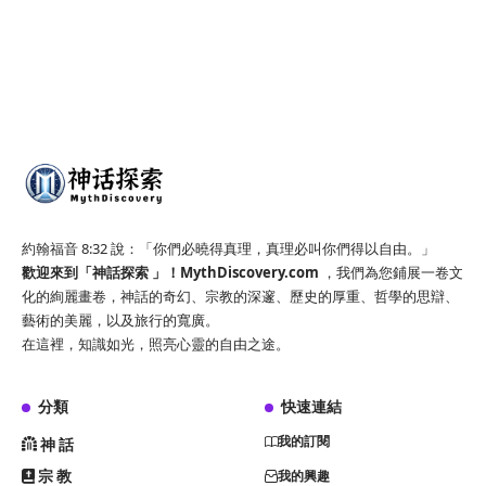
約翰福音 8:32 說：「你們必曉得真理，真理必叫你們得以自由。」
歡迎來到「神話探索 」！
MythDiscovery.com
，我們為您鋪展一卷文
化的絢麗畫卷，神話的奇幻、宗教的深邃、歷史的厚重、哲學的思辯、
藝術的美麗，以及旅行的寬廣。
在這裡，知識如光，照亮心靈的自由之途。
分類
快速連結
我的訂閱
神話
宗教
我的興趣