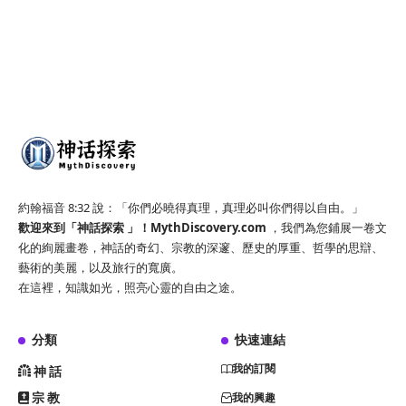
約翰福音 8:32 說：「你們必曉得真理，真理必叫你們得以自由。」
歡迎來到「神話探索 」！
MythDiscovery.com
，我們為您鋪展一卷文
化的絢麗畫卷，神話的奇幻、宗教的深邃、歷史的厚重、哲學的思辯、
藝術的美麗，以及旅行的寬廣。
在這裡，知識如光，照亮心靈的自由之途。
分類
快速連結
我的訂閱
神話
宗教
我的興趣