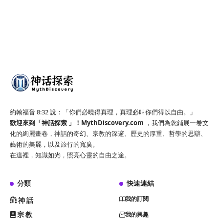
約翰福音 8:32 說：「你們必曉得真理，真理必叫你們得以自由。」
歡迎來到「神話探索 」！
MythDiscovery.com
，我們為您鋪展一卷文
化的絢麗畫卷，神話的奇幻、宗教的深邃、歷史的厚重、哲學的思辯、
藝術的美麗，以及旅行的寬廣。
在這裡，知識如光，照亮心靈的自由之途。
分類
快速連結
我的訂閱
神話
宗教
我的興趣