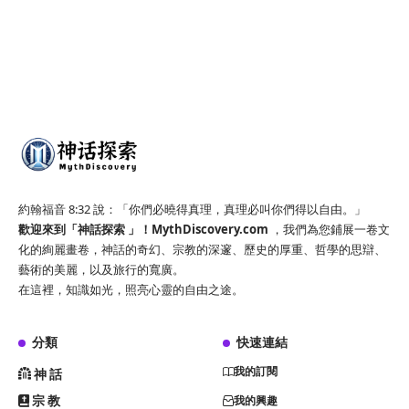
約翰福音 8:32 說：「你們必曉得真理，真理必叫你們得以自由。」
歡迎來到「神話探索 」！
MythDiscovery.com
，我們為您鋪展一卷文
化的絢麗畫卷，神話的奇幻、宗教的深邃、歷史的厚重、哲學的思辯、
藝術的美麗，以及旅行的寬廣。
在這裡，知識如光，照亮心靈的自由之途。
分類
快速連結
我的訂閱
神話
宗教
我的興趣