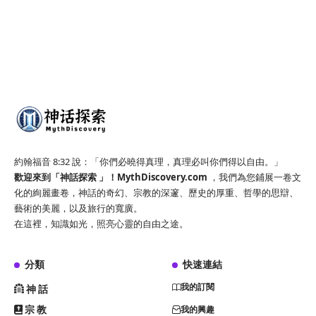
約翰福音 8:32 說：「你們必曉得真理，真理必叫你們得以自由。」
歡迎來到「神話探索 」！
MythDiscovery.com
，我們為您鋪展一卷文
化的絢麗畫卷，神話的奇幻、宗教的深邃、歷史的厚重、哲學的思辯、
藝術的美麗，以及旅行的寬廣。
在這裡，知識如光，照亮心靈的自由之途。
分類
快速連結
我的訂閱
神話
宗教
我的興趣