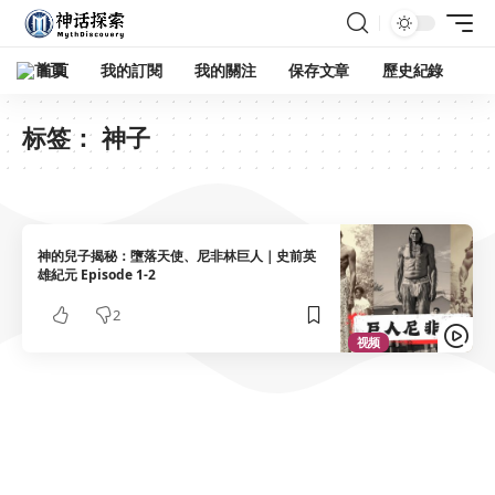
首頁
我的訂閱
我的關注
保存文章
歷史紀錄
标签：
神子
神的兒子揭秘：墮落天使、尼非林巨人｜史前英
雄紀元 Episode 1-2
2
视频