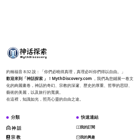
約翰福音 8:32 說：「你們必曉得真理，真理必叫你們得以自由。」
歡迎來到「神話探索 」！
MythDiscovery.com
，我們為您鋪展一卷文
化的絢麗畫卷，神話的奇幻、宗教的深邃、歷史的厚重、哲學的思辯、
藝術的美麗，以及旅行的寬廣。
在這裡，知識如光，照亮心靈的自由之途。
分類
快速連結
我的訂閱
神話
宗教
我的興趣