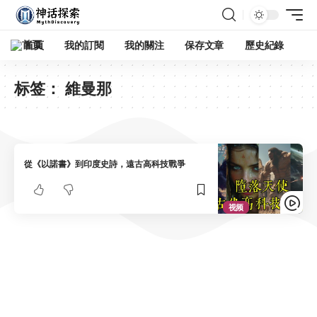
首頁
我的訂閱
我的關注
保存文章
歷史紀錄
标签：
維曼那
從《以諾書》到印度史詩，遠古高科技戰爭
视频