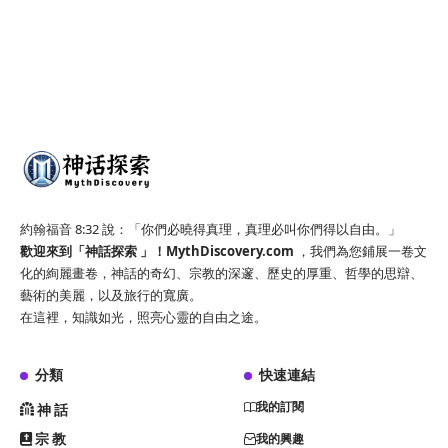
約翰福音 8:32 說：「你們必曉得真理，真理必叫你們得以自由。」
歡迎來到「神話探索 」！
MythDiscovery.com
，我們為您鋪展一卷文
化的絢麗畫卷，神話的奇幻、宗教的深邃、歷史的厚重、哲學的思辯、
藝術的美麗，以及旅行的寬廣。
在這裡，知識如光，照亮心靈的自由之途。
分類
快速連結
我的訂閱
神話
宗教
我的興趣