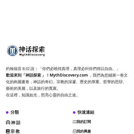
約翰福音 8:32 說：「你們必曉得真理，真理必叫你們得以自由。」
歡迎來到「神話探索 」！
MythDiscovery.com
，我們為您鋪展一卷文
化的絢麗畫卷，神話的奇幻、宗教的深邃、歷史的厚重、哲學的思辯、
藝術的美麗，以及旅行的寬廣。
在這裡，知識如光，照亮心靈的自由之途。
分類
快速連結
我的訂閱
神話
宗教
我的興趣