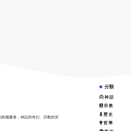
分類
神話
宗教
歷史
的絢麗畫卷，神話的奇幻、宗教的深
哲學