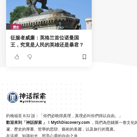
歷史
征服者威廉：英格兰首位诺曼国
王，究竟是人民的英雄还是暴君？
約翰福音 8:32 說：「你們必曉得真理，真理必叫你們得以自由。」
歡迎來到「神話探索 」！
MythDiscovery.com
，我們為您鋪展一卷文化
邃、歷史的厚重、哲學的思辯、藝術的美麗，以及旅行的寬廣。
在這裡，知識如光，照亮心靈的自由之途。