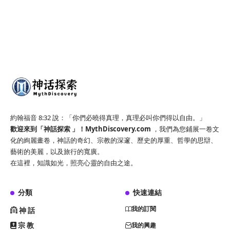
約翰福音 8:32 說：「你們必曉得真理，真理必叫你們得以自由。」
歡迎來到「神話探索 」！
MythDiscovery.com
，我們為您鋪展一卷文
化的絢麗畫卷，神話的奇幻、宗教的深邃、歷史的厚重、哲學的思辯、
藝術的美麗，以及旅行的寬廣。
在這裡，知識如光，照亮心靈的自由之途。
分類
快速連結
我的訂閱
神話
宗教
我的興趣