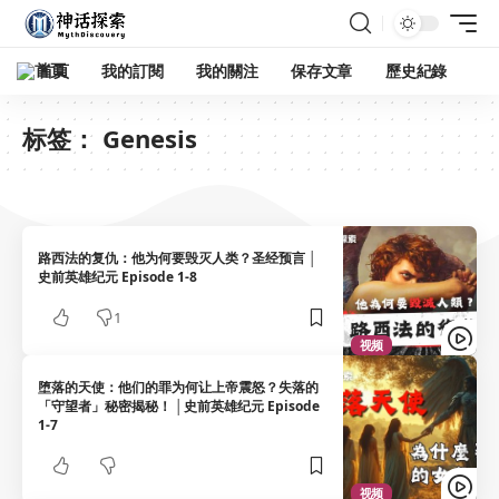
首頁
我的訂閱
我的關注
保存文章
歷史紀錄
标签：
Genesis
路西法的复仇：他为何要毁灭人类？圣经预言 │
史前英雄纪元 Episode 1-8
1
视频
堕落的天使：他们的罪为何让上帝震怒？失落的
「守望者」秘密揭秘！ │史前英雄纪元 Episode
1-7
视频