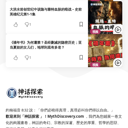
大洪水前创世纪中该隐与塞特血脉的暗战 – 史前
英雄纪元第1-1集
1
视频
《禧年书》为何遭禁？圣经删减的隐密历史；亚
当夏娃的女儿们，地球到底有多老？
1
视频
約翰福音 8:32 說：「你們必曉得真理，真理必叫你們得以自由。」
歡迎來到「神話探索 」！
MythDiscovery.com
，我們為您鋪展一卷文
化的絢麗畫卷，神話的奇幻、宗教的深邃、歷史的厚重、哲學的思辯、