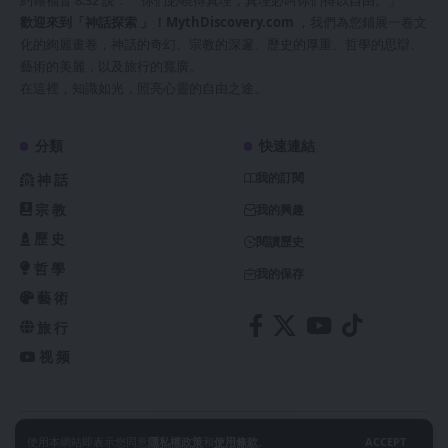
歡迎來到「神話探索 」！
MythDiscovery.com
，我們為您鋪展一卷文
化的絢麗畫卷，神話的奇幻、宗教的深邃、歷史的厚重、哲學的思辯、
藝術的美麗，以及旅行的寬廣。
在這裡，知識如光，照亮心靈的自由之途。
分類
快速連結
我的訂閱
神話
宗教
我的興趣
歷史
閱讀歷史
哲學
我的保存
藝術
旅行
视频
使用本網站即表示您同意
隱私權政策
和
使用條款
。
ACCEPT
@ 2024 神話探索 MythDiscovery.com. All Rights Reserved.