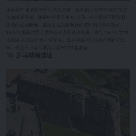
这座高51米的科林斯柱式纪念碑，永久铭记着1805年特拉法
尔加海战英雄、海军中将霍雷肖·纳尔逊。柱身青铜浮雕取材
缴获的法国舰炮，描绘这位独眼断臂的统帅四大海战功绩。
1843年揭幕时因艺术争议未安装底座铜狮，直到1867年才由
埃德温·兰西尔爵士补铸完成。如今俯瞰特拉法加广场的纪念
碑，仍是日不落帝国海上霸权的终极象征。
10. 罗马城墙遗址