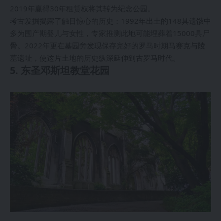
2019年赢得30年租赁权将其转为纪念公园。
考古发掘揭露了触目惊心的历史：1992年出土的148具遗骸中
多为围产期婴儿与女性，专家推测此地可能埋葬着15000具尸
骨。2022年更在墓园旁发现保存完好的罗马时期马赛克与陵
墓遗址，使这片土地的历史纵深延伸到古罗马时代。
5. 东圣邓斯坦教堂花园