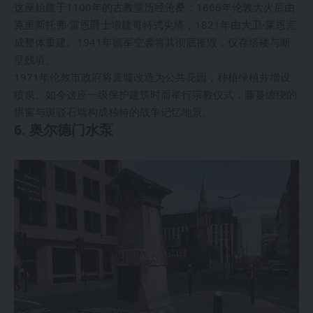
这座始建于1100年的古教堂历经沧桑：1666年伦敦大火后由
克里斯托弗·雷恩爵士增建哥特式尖塔，1821年由大卫·莱恩完
成整体重建。1941年德军空袭将其彻底摧毁，仅存塔楼与断
壁残垣。
1971年伦敦市政府将废墟改造为公共花园，种植绿植并增设
喷泉。如今这座一级保护建筑时而举行宗教仪式，藤蔓缠绕的
拱窗与斑驳石墙构成独特的战争记忆地景。
6. 奥尔德门水泵