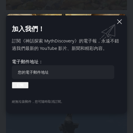
白金汉宫附近的卡尔顿台地9号前德国使馆花园内，埋葬着外
交官利奥波德·冯·赫施的爱犬吉罗。1934年这只误食电线的牧
加入我們！
羊犬意外死亡后，获得隆重葬礼——尽管它的主人当时已被迫
訂閱《神話探索 MythDiscovery》的電子報，永遠不錯
代表第三帝国。
過我們最新的 YouTube 影片、新聞和精彩內容。
1960年代迁移保存的墓碑，成为英国境内唯一与纳粹政权相
关的动物纪念物。颇具讽刺的是，冯·赫施1936年逝世时，柏
電子郵件地址：
林方面无人出席其葬礼，反由英国海军护送灵柩回国，见证了
这位外交官在敌国的受尊重程度远超故土。
9. 纳尔逊纪念柱
絕無垃圾郵件，您可隨時取消訂閱。