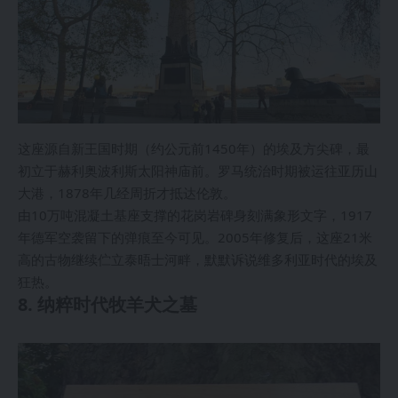
这座源自新王国时期（约公元前1450年）的埃及方尖碑，最
初立于赫利奥波利斯太阳神庙前。罗马统治时期被运往亚历山
大港，1878年几经周折才抵达伦敦。
由10万吨混凝土基座支撑的花岗岩碑身刻满象形文字，1917
年德军空袭留下的弹痕至今可见。2005年修复后，这座21米
高的古物继续伫立泰晤士河畔，默默诉说维多利亚时代的埃及
狂热。
8. 纳粹时代牧羊犬之墓