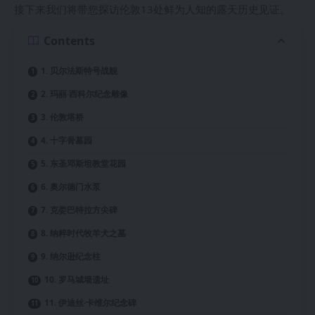
接下来我们将带您探访伦敦13处鲜为人知的露天历史见证。
Contents
1. 贝尔法斯特号战舰
2. 玛丽·西科尔纪念雕像
3. 伦敦塔桥
4. 十字骨墓园
5. 东圣邓斯坦教堂花园
6. 奥尔德门水泵
7. 克娄巴特拉方尖碑
8. 纳粹时代牧羊犬之墓
9. 纳尔逊纪念柱
10. 罗马城墙遗址
11. 伊迪丝·卡维尔纪念碑