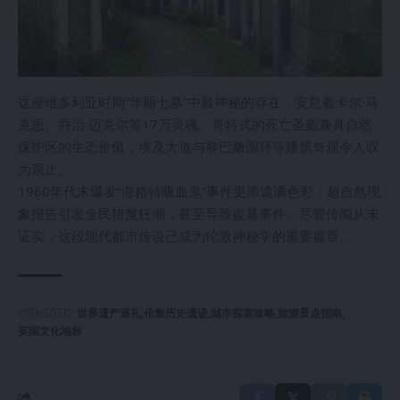
这座维多利亚时期“华丽七墓”中最神秘的存在，安息着卡尔·马
克思、乔治·迈克尔等17万灵魂。哥特式的死亡圣殿兼具自然
保护区的生态价值，埃及大道与黎巴嫩圆环等建筑奇观令人叹
为观止。
1960年代末爆发“海格特吸血鬼”事件更添诡谲色彩：超自然现
象报告引发全民猎魔狂潮，甚至导致盗墓事件。尽管传闻从未
证实，这段现代都市传说已成为伦敦神秘学的重要篇章。
TAGGED:
世界遗产巡礼
伦敦历史遗迹
城市探索攻略
旅游景点指南
英国文化地标