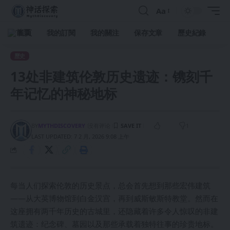
Aa
首頁
我的訂閱
我的關注
保存文章
歷史紀錄
歷史
13处非建筑伦敦历史遗迹：镌刻千
年记忆的神秘地标
BY
MYTHDISCOVERY
没有评论
1
LAST UPDATED: 7 2 月, 2026 9:08 上午
每当人们探索伦敦的历史景点，总会首先想到那些宏伟建筑
——从大英博物馆到白金汉宫，再到威斯敏斯特教堂。然而在
这座拥有两千年历史的古城里，还隐藏着许多令人惊叹的非建
筑遗迹：纪念碑、墓园以及那些承载着独特往事的珍贵地标。