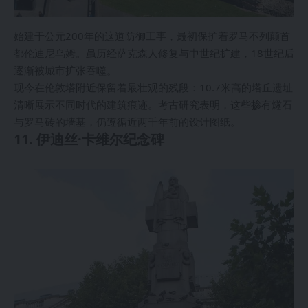
始建于公元200年的这道防御工事，最初保护着罗马不列颠首
都伦迪尼乌姆。虽历经萨克森人修复与中世纪扩建，18世纪后
逐渐被城市扩张吞噬。
现今在伦敦塔附近保留着最壮观的残段：10.7米高的塔丘遗址
清晰展示不同时代的建筑痕迹。考古研究表明，这些掺有燧石
与罗马砖的墙基，仍遵循近两千年前的设计图纸。
11. 伊迪丝·卡维尔纪念碑