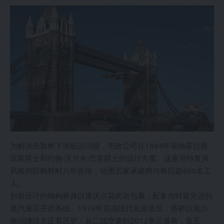
为解决伦敦桥下游航运问题，市政公司在1884年采纳霍拉斯·
琼斯爵士和约翰·沃尔夫·巴里爵士的设计方案。这座哥特复兴
风格的巨构耗时八年告竣，动用五家承建商与每日超400名工
人。
创新设计的钢构桥身以康沃尔花岗岩包裹，配备当时最先进的
蒸汽液压开启系统。1976年完成现代化改造后，塔桥以电力
驱动继续见证着历史：从二战空袭到2012奥运盛典，直至