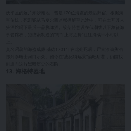
沃平区的这片潮汐滩地，曾是170位海盗的最后归宿。根据海
军传统，死刑犯从马夏尔西监狱押解至此途中，可在土耳其人
头酒馆喝下最后一品脱啤酒。绞架特意设在低潮线以下象征海
事管辖权，短绞索制造的“海军上将之舞”往往持续半小时以
上。
臭名昭著的海盗威廉·基德1701年在此处死后，尸首涂满焦油
陈列泰晤士河口示众。如今在“惠比特远景”酒吧后巷，仍能找
到通向这片黑暗历史的石阶。
13. 海格特墓地