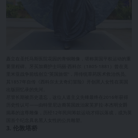
矗立在圣托马斯医院花园的青铜雕像，堪称英国平权运动的重
要里程碑。牙买加裔护士玛丽·西科尔（1805-1881）曾在克
里米亚战争前线创立“英国旅馆”，用传统草药医术救治伤员。
其1857年自传《西科尔太太奇幻冒险》开创黑人女性在英国
出版回忆录的先河。
尽管长期被历史遗忘，这位人道主义先锋最终在2016年获得
历史性认可——由特里尼达裔英国政治家芙罗拉·本杰明女爵
揭幕的这尊雕像，历经12年民间筹款运动才得以落成，成为英
国首个纪念具名黑人女性的公共雕塑。
3. 伦敦塔桥