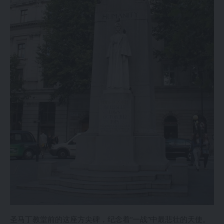
圣马丁教堂前的这座方尖碑，纪念着“一战”中最悲壮的天使。