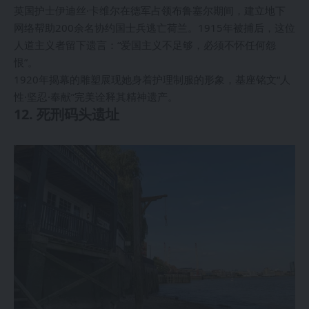
英国护士伊迪丝·卡维尔在德军占领布鲁塞尔期间，建立地下
网络帮助200余名协约国士兵逃亡荷兰。1915年被捕后，这位
人道主义者留下遗言：“爱国主义不足够，必须不怀任何怨
恨”。
1920年揭幕的雕塑展现她身着护理制服的形象，基座铭文“人
性·坚忍·奉献”完美诠释其精神遗产。
12. 死刑码头遗址