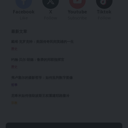
Facebook
X
Youtube
Tiktok
Like
Follow
Subscribe
Follow
最新文章
戴维·克罗克特：美国传奇民间英雄的一生
歷史
约翰·贝尔·胡德：鲁莽的邦联指挥官
歷史
弗卢塞尔的摄影哲学：如何批判数字图像
哲學
尼希米如何借助波斯王权重建耶路撒冷
宗教