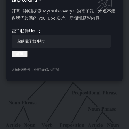
谷歌翻译显示的英挪语句式一致性。来源：谷歌
訂閱《神話探索 MythDiscovery》的電子報，永遠不錯
这种借入语法结构的现象虽不常见，却有先例可循。罗马尼亚
過我們最新的 YouTube 影片、新聞和精彩內容。
语受斯拉夫语系影响形成特殊语法结构，巴尔干地区的保加利
電子郵件地址：
亚语、阿尔巴尼亚语等也出现类似现象，被语言学界称为”巴
尔干语言联盟”。马耳他语作为闪族语，其句法结构也因接触
意大利语产生变异。
絕無垃圾郵件，您可隨時取消訂閱。