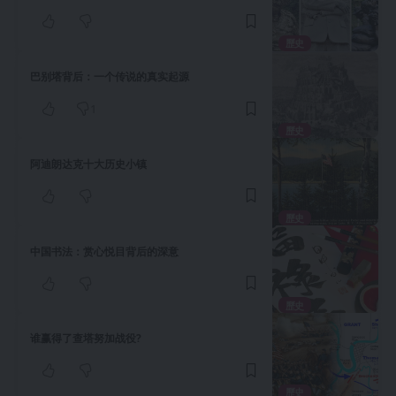
歷史
巴别塔背后：一个传说的真实起源
1
歷史
阿迪朗达克十大历史小镇
歷史
中国书法：赏心悦目背后的深意
歷史
谁赢得了查塔努加战役?
歷史