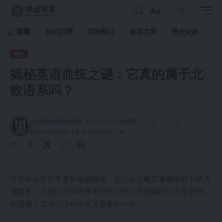
Aa
首頁
我的訂閱
我的關注
保存文章
歷史紀錄
歷史
揭秘英语血统之谜：它真的属于北
欧语系吗？
BY
MYTHDISCOVERY
没有评论
LAST UPDATED: 8 2 月, 2026 9:08 上午
语言的分类常常是简化的描述，往往会忽略其发展历程中的关
键篇章。当我们将英语简单归类为受法语影响的日耳曼语时，
就遗漏了其演化过程中至关重要的一环。