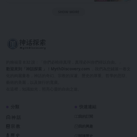
SHOW MORE
約翰福音 8:32 說：「你們必曉得真理，真理必叫你們得以自由。」
歡迎來到「神話探索 」！
MythDiscovery.com
，我們為您鋪展一卷文
化的絢麗畫卷，神話的奇幻、宗教的深邃、歷史的厚重、哲學的思辯、
藝術的美麗，以及旅行的寬廣。
在這裡，知識如光，照亮心靈的自由之途。
分類
快速連結
我的訂閱
神話
宗教
我的興趣
歷史
閱讀歷史