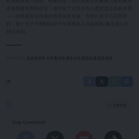
影响始终最为深刻。有趣的是，现代挪威语反被视为最易被英
语使用者掌握的语言！这印证了语言作为人类交流工具的本质
——始终随着使用者的需求演变发展。当我们在今日说英语
时，每个句子中都回响着千年前维京人与盎格鲁-撒克逊人的
对话余韵。
TAGGED:
历史语言学
日耳曼语系
维京文化
英语起源
语言演变
没有评论
Stay Connected