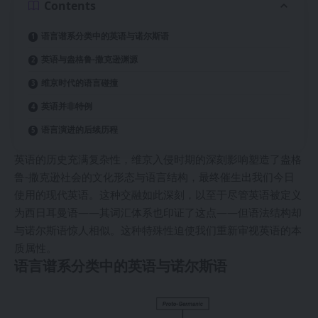
Contents
语言谱系分类中的英语与诺尔斯语
英语与盎格鲁-撒克逊渊源
维京时代的语言碰撞
英语并非特例
语言演进的后续历程
英语的历史充满复杂性，维京入侵时期的深刻影响塑造了盎格
鲁-撒克逊社会的文化形态与语言结构，最终催生出我们今日
使用的现代英语。这种交融如此深刻，以至于尽管英语被定义
为西日耳曼语——其词汇体系也印证了这点——但语法结构却
与诺尔斯语惊人相似。这种特殊性迫使我们重新审视英语的本
质属性。
语言谱系分类中的英语与诺尔斯语