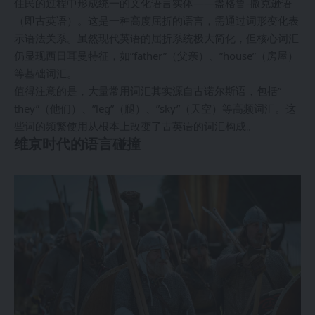
住民的过程中形成统一的文化语言实体——盎格鲁-撒克逊语
（即古英语）。这是一种高度屈折的语言，需通过词形变化表
示语法关系。虽然现代英语的屈折系统极大简化，但核心词汇
仍显现西日耳曼特征，如”father”（父亲）、”house”（房屋）
等基础词汇。
值得注意的是，大量常用词汇其实源自古诺尔斯语，包括”
they”（他们）、”leg”（腿）、”sky”（天空）等高频词汇。这
些词的频繁使用从根本上改变了古英语的词汇构成。
维京时代的语言碰撞