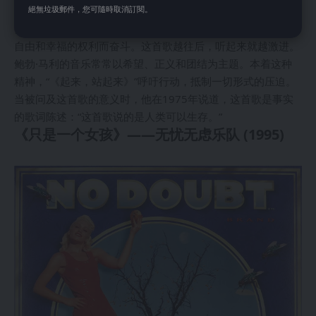
絕無垃圾郵件，您可隨時取消訂閱。
扰海地人民的赤贫。这首歌的信息非常明确：马利敦促人们不
要等到来世才寻求满足，而应该站起来为他们在此时此地获得
自由和幸福的权利而奋斗。这首歌越往后，听起来就越激进。
鲍勃·马利的音乐常常以希望、正义和团结为主题。本着这种
精神，“《起来，站起来》”呼吁行动，抵制一切形式的压迫。
当被问及这首歌的意义时，他在1975年说道，这首歌是事实
的歌词陈述：“这首歌说的是人类可以生存。”
《只是一个女孩》——无忧无虑乐队 (1995)