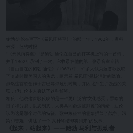
鲍勃·迪伦在写下“《暴风雨将至》”的那一年，1962年，资料
来源：纽约时报
“《暴风雨将至》”是鲍勃·迪伦在自己的打字机上写的一首诗，
并于1962年录制了一次。它收录在他的第二张录音室专辑
《自由自在的鲍勃·迪伦》 (1963) 中。许多人认为这首歌反映
了冷战时期美国人的焦虑，暗示着“暴风雨”是核辐射的隐喻。
虽然这首歌创作于古巴导弹危机时期，并因此产生了强烈的关
联，但迪伦本人否认了这种解释。
相反，他说这首歌反映的是一种更广泛的“文化感受，黑暗的
日子和分裂，以恶制恶，人类共同命运被颠覆”的情绪，迪伦
认为这是那个时代的特征。歌中象征性的意象描绘了战争、污
染和苦难，讲述了一个“某种终结即将到来”的故事。
《起来，站起来》——鲍勃·马利与振动者