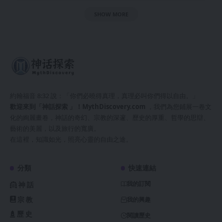
SHOW MORE
約翰福音 8:32 說：「你們必曉得真理，真理必叫你們得以自由。」
歡迎來到「神話探索 」！
MythDiscovery.com
，我們為您鋪展一卷文
化的絢麗畫卷，神話的奇幻、宗教的深邃、歷史的厚重、哲學的思辯、
藝術的美麗，以及旅行的寬廣。
在這裡，知識如光，照亮心靈的自由之途。
分類
快速連結
我的訂閱
神話
宗教
我的興趣
歷史
閱讀歷史