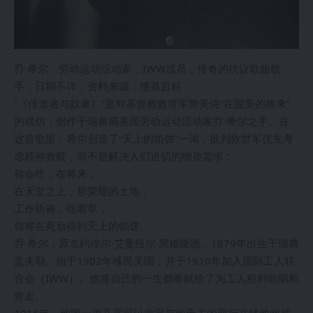
乔·希尔，劳动运动活动家，IWW成员，传奇的抗议歌曲歌
手，日期不详，资料来源：维基百科
“《传道者与奴隶》”是对基督教救世军赞美诗“在甜美的将来”
的戏仿，创作于瑞典裔美国劳动运动活动家乔·希尔之手。在
这首歌里，希尔创造了“天上的馅饼”一词，批判救世军优先考
虑精神救赎，而不是解决人们迫切的物质需求：
你会吃，在将来，
在天堂之上，那荣耀的土地；
工作祈祷，吃着草，
你将在死后得到天上的馅饼。
乔·希尔，原名约埃尔·艾曼纽尔·黑格隆德，1879年出生于瑞典
盖夫勒。他于1902年移民美国，并于1910年加入国际工人联
合会（IWW）。他将自己的一生都奉献给了为工人权利歌唱和
奔走。