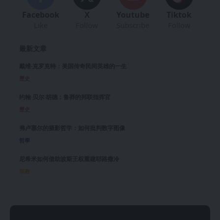
Facebook
X
Youtube
Tiktok
Like
Follow
Subscribe
Follow
最新文章
戴维·克罗克特：美国传奇民间英雄的一生
歷史
约翰·贝尔·胡德：鲁莽的邦联指挥官
歷史
弗卢塞尔的摄影哲学：如何批判数字图像
哲學
尼希米如何借助波斯王权重建耶路撒冷
宗教