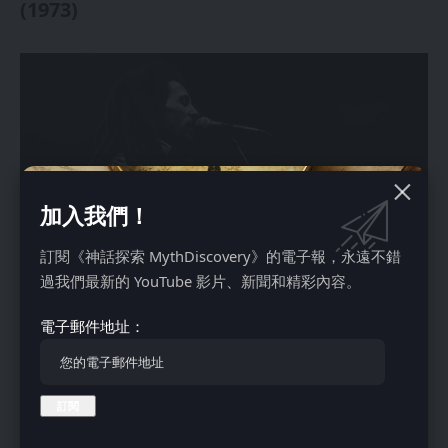
(1973)
加入我們！
訂閱《神話探索 MythDiscovery》的電子報，永遠不錯
過我們最新的 YouTube 影片、新聞和精彩內容。
電子郵件地址：
鲍勃·马利在瑞士苏黎世登台表演，1980年5月，资料来源：
维基百科
“《起来，站起来》”由鲍勃·马利和彼得·托什创作，首次出现在
振动者1973年的专辑《燃烧》中。据鲍勃·马利的旧情人埃斯
特·安德森说，这首歌的灵感来自于马利访问海地时目睹的困