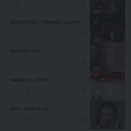
1
歷史
塞尔维亚艺术珍宝：马蒂察画廊八大必看杰作
歷史
彼得前书讲了什么？
1
歷史
辣椒征服世界：火辣历史
歷史
叔本华：悲观哲学家之路
1
歷史