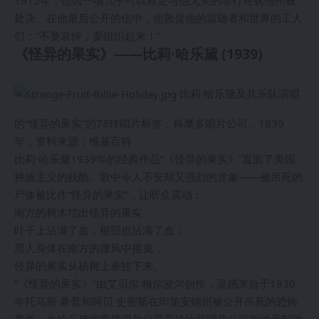
1915年，他因一项几乎可以肯定与他无关的罪行在犹他州被
处决。在他最后公开的信中，他敦促他的追随者和世界的工人
们：“不要哀悼，要组织起来！”
《怪异的果实》——比莉·哈乐黛 (1939)
比莉·哈乐黛及其乐队演唱
的“怪异的果实”的78转唱片标签，科摩多唱片公司，1939
年，资料来源：维基百科
比莉·哈乐黛1939年的经典作品“《怪异的果实》”直面了美国
种族主义的残酷。歌中令人不安却又强烈的意象——被吊死的
尸体被比作“怪异的果实”，让听众震动：
南方的树木结出怪异的果实，
叶子上沾满了血，根部也沾满了血；
黑人身体在南方的微风中摇曳，
怪异的果实从杨树上垂挂下来。
“《怪异的果实》”由艾贝尔·梅尔波尔创作，灵感来自于1930
年托马斯·希普和阿贝·史密斯在印第安纳州被公开吊死的恐怖
事件。当哈乐黛的常规唱片公司哥伦比亚唱片公司拒绝录制这