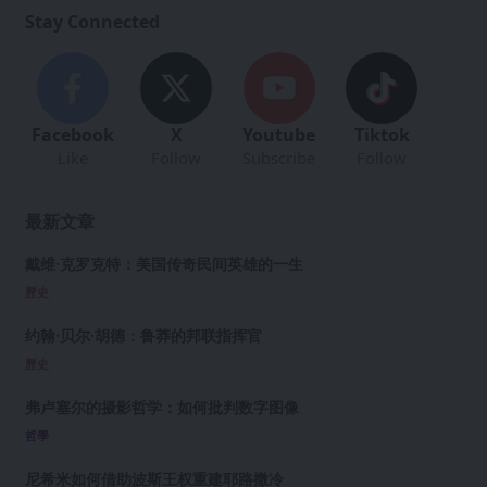
Stay Connected
Facebook
X
Youtube
Tiktok
Like
Follow
Subscribe
Follow
最新文章
戴维·克罗克特：美国传奇民间英雄的一生
歷史
约翰·贝尔·胡德：鲁莽的邦联指挥官
歷史
弗卢塞尔的摄影哲学：如何批判数字图像
哲學
尼希米如何借助波斯王权重建耶路撒冷