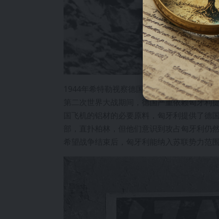
1944年希特勒视察德国被轰炸的城市废墟。
第二次世界大战期间，德国严重依赖匈牙利
国飞机的铝材的必要原料，匈牙利提供了德国
部，直扑柏林，但他们意识到攻占匈牙利仍
希望战争结束后，匈牙利能纳入苏联势力范