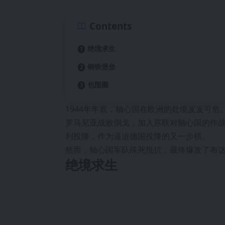
Contents
绝境求生
钢铁堡垒
包围圈
1944年年底，轴心国在欧洲的处境岌岌可
罗马尼亚战败倒戈，加入苏联对轴心国的作
利投降，作为逼迫德国投降的又一步棋。
然而，轴心国军队殊死抵抗，最终爆发了布
绝境求生