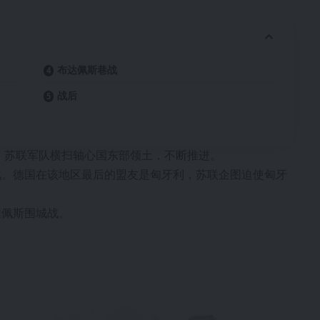
布达佩斯巷战
战后
危。苏联军队横扫轴心国东部领土，不断推进。
战。德国在该地区最后的盟友是匈牙利，苏联企图迫使匈牙
达佩斯围城战。