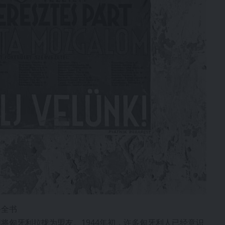
科全书
将匈牙利拉拢为盟友。1944年初，许多匈牙利人已经意识