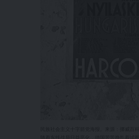
民族社会主义十字箭党海报。来源：挪威百
随着东线战局日益恶化，德国苦苦挣扎着试图