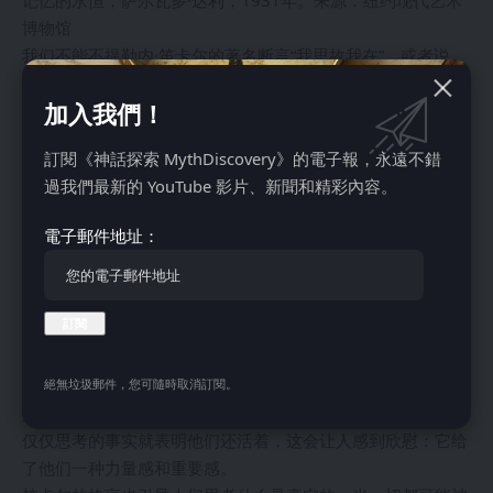
博物馆
我们不能不提勒内·笛卡尔的著名断言“我思故我在”，或者说
“我思考，因此我存在”。笛卡尔是一位法国哲学家和数学家，
加入我們！
被广泛认为是现代哲学之父，他在形而上学和认识论方面做出
了重要贡献。
訂閱《神話探索 MythDiscovery》的電子報，永遠不錯
这句话简洁地概括了笛卡尔的怀疑方法，他在一个充满怀疑的
過我們最新的 YouTube 影片、新聞和精彩內容。
世界中试图找到确定性的基础。通过认识到思考本身就证明了
存在，他认为，如果一个人能够怀疑、质疑或思考自己的存
電子郵件地址：
在，这就足以证明作为思考者的存在。
“我思故我在”背后的含义是深刻的。它呼吁人们在构建关于现
实的真理时，仔细考虑意识体验等自然的基本方面。它不仅肯
定了自我意识，也肯定了理性本身，表明了思想与一个人在世
界中的存在是多么紧密地联系在一起。
想象一下，一个人正在与关于自己为什么要存在或自己的使命
絕無垃圾郵件，您可隨時取消訂閱。
是什么的疑问作斗争。如果他们接受笛卡尔的格言，并认识到
仅仅思考的事实就表明他们还活着，这会让人感到欣慰：它给
了他们一种力量感和重要感。