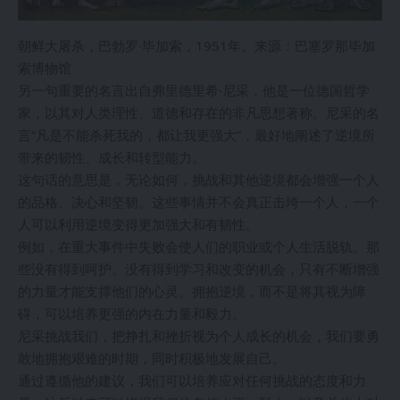
朝鲜大屠杀，巴勃罗·毕加索，1951年。来源：巴塞罗那毕加
索博物馆
另一句重要的名言出自弗里德里希·尼采，他是一位德国哲学
家，以其对人类理性、道德和存在的非凡思想著称。尼采的名
言“凡是不能杀死我的，都让我更强大”，最好地阐述了逆境所
带来的韧性、成长和转型能力。
这句话的意思是，无论如何，挑战和其他逆境都会增强一个人
的品格、决心和坚韧。这些事情并不会真正击垮一个人，一个
人可以利用逆境变得更加强大和有韧性。
例如，在重大事件中失败会使人们的职业或个人生活脱轨。那
些没有得到呵护、没有得到学习和改变的机会，只有不断增强
的力量才能支撑他们的心灵。拥抱逆境，而不是将其视为障
碍，可以培养更强的内在力量和毅力。
尼采挑战我们，把挣扎和挫折视为个人成长的机会，我们要勇
敢地拥抱艰难的时期，同时积极地发展自己。
通过遵循他的建议，我们可以培养应对任何挑战的态度和力