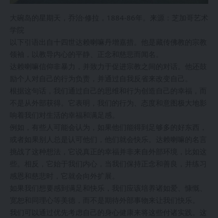
大碗岛的星期天，乔治·修拉，1884-86年。来源：芝加哥艺术
学院
以下引语出自十四世达赖喇嘛丹增嘉措。他是藏传佛教的宗教
领袖，以教导内心的平静、正念和慈悲而闻名。
达赖喇嘛信仰非暴力，并致力于促进宗教之间的对话。他还鼓
励个人对自己的行为负责，并通过自我反省来改变自己。
根据这句话，我们通过自己的思维和行为创造自己的幸福，而
不是从外部获得。它表明，我们的行为、态度和意图极大地影
响着我们对生活的幸福和满足感。
例如，有些人可能会认为，如果他们能得到足够多的好东西，
或者如果别人总是认可他们，他们就会快乐。达赖喇嘛的名言
挑战了这种想法，它说真正的幸福并非来自外部环境，比如这
些。相反，它始于我们内心，当我们保持正念和善良，并练习
感恩和慈悲时，它就会向外扩展。
如果我们想要感到满足和快乐，我们应该培养诸如爱、慷慨、
宽恕和同理心等美德，而不是期待外部事物来让我们快乐。
我们可以通过优先考虑自己的身心健康来将这些付诸实践。这