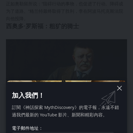
正如奥勒留所说：“阻碍行动的事物，也促进了行动。障碍成
为了道路。”格兰特最终取得了胜利，李在阿波马托克斯法院
向他投降。
西奥多·罗斯福：粗犷的骑士
加入我們！
訂閱《神話探索 MythDiscovery》的電子報，永遠不錯
過我們最新的 YouTube 影片、新聞和精彩內容。
電子郵件地址：
也许没有哪位美国总统比西奥多·罗斯福更能体现克服障碍的