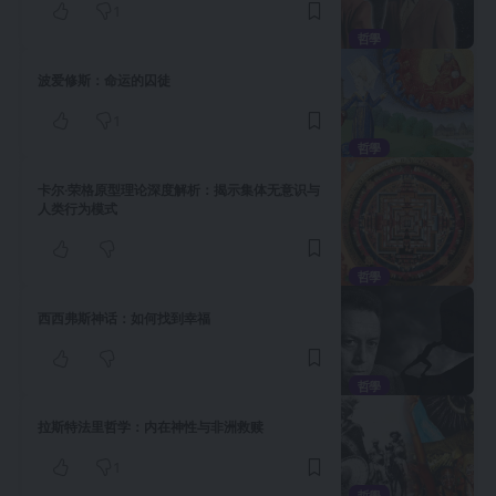
1
哲學
波爱修斯：命运的囚徒
1
哲學
卡尔·荣格原型理论深度解析：揭示集体无意识与
人类行为模式
哲學
西西弗斯神话：如何找到幸福
哲學
拉斯特法里哲学：内在神性与非洲救赎
1
哲學