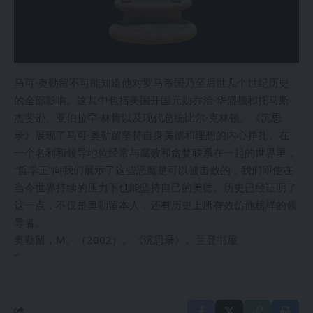
马可·奥勒留不可能知道他对罗马帝国乃至后世几个世纪历史
的全部影响。这其中包括美国开国元勋乔治·华盛顿和托马斯·
杰斐逊、亚伯拉罕·林肯以及现代总统比尔·克林顿。《沉思
录》展现了马可·奥勒留坚持自身美德和理想的内心挣扎。在
一个名利和领导地位经常与腐败和贪婪联系在一起的世界里，
“哲学王”向我们展示了这些恶魔是可以被击败的，我们即使在
当今世界持续的压力下也能坚持自己的美德。历史已经证明了
这一点，不仅是奥勒留本人，还有历史上所有效仿他榜样的领
导者。
奥勒留，M。（2002）。《沉思录》。兰登书屋
“`