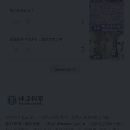
泛心论是什么？
1
哲學
莱布尼茨与伏尔泰：最佳世界之争
哲學
SHOW MORE
約翰福音 8:32 說：「你們必曉得真理，真理必叫你們得以自由。」
歡迎來到「神話探索 」！
MythDiscovery.com
，我們為您鋪展一卷文
化的絢麗畫卷，神話的奇幻、宗教的深邃、歷史的厚重、哲學的思辯、