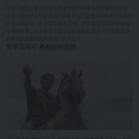
公元二世纪，罗马皇帝马可·奥勒留将军事生涯中撰写个人回
忆录，他绝想不到其践行的斯多葛主义思想会对未来全球战局
产生深远影响。从尤里西斯·格兰特、西奥多·罗斯福到詹姆斯·
马蒂斯将军，许多领导者都从这位被称为“最后一位贤君”的奥
勒留那里汲取智慧和慰藉，应对压力。
哲学王马可·奥勒留的思想
这位所谓的“哲学王”马可·奥勒留的统治时期充满了战争、瘟疫