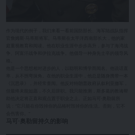
作为现代的例子，我们来看一看前国防部长、海军陆战队指挥
官詹姆斯·马蒂斯将军。马蒂斯在太平洋西南部长大，他的家
庭重视教育和阅读。他在职业生涯中步步高升，参与了海湾战
争、阿富汗战争和伊拉克战争。他倡导一种身先士卒的领导风
格。
他是一个思想相对进步的人，以聪明和博学而闻名。他说话直
率，从不拐弯抹角。在他的职业生涯中，他总是随身携带一本
《沉思录》，并经常查阅。他反对特朗普政府从叙利亚撤军，
但最终未能如愿，不久后辞职。我只能推测，斯多葛的教诲帮
助他决定将正直和观点置于职业之上。正如马可·奥勒留所
说：“它只能在你毁掉你的品格时毁掉你的生活。否则，它不
会伤害你。”
马可·奥勒留持久的影响