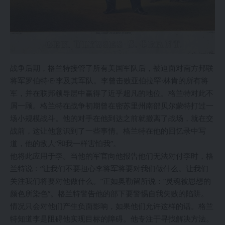
战争后期，格兰特接管了所有美国军队后，被迫面对南方邦联
将军罗伯特·E·李及其军队。李曾击败亚伯拉罕·林肯的所有将
军，并在联邦领导层中赢得了近乎超凡的地位。格兰特对此不
屑一顾。格兰特在战争初期曾在密苏里州南部贝尔蒙特打过一
场小规模战斗。他的对手在他到达之前就撤离了战场，就在交
战前，这让他意识到了一些事情。格兰特在他的回忆录中写
道，他的敌人“和我一样害怕我”。
他将此应用于李。当他的军官向他报告他们无法对付李时，格
兰特说：“让我们不要担心李将军将要对我们做什么。让我们
关注我们将要对他做什么。”正如奥勒留所说：“灵魂被思想的
颜色所染色”。格兰特警告他的部下要警惕自我失败的陷阱。
情况只会对他们产生负面影响，如果他们允许这样的话。格兰
特知道李是阻碍他实现目标的障碍。他专注于寻找解决方法。