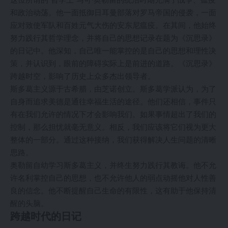
和政治动荡。他一面抵御日耳曼部落对罗马帝国的侵袭，一面
应对致使军队和百姓元气大伤的安东尼瘟疫。在其间，他始终
努力践行其哲学理念，并将自己的思想记录在题为《沉思录》
的日记中。他深知，自己唯一能掌控的是自己的思想和理性决
策，并认识到，眼前的障碍实际上是前进的道路。《沉思录》
跨越时空，影响了历史上众多杰出领导者。
斯多葛主义源于古希腊，由芝诺创立。斯多葛学派认为，为了
自身而追求美德是通往幸福生活的途径。他们还相信，事件只
有在我们允许的情况下才会影响我们。如果事情超出了我们的
控制，那么担忧就毫无意义。相反，我们应该将它们视为更大
整体的一部分。通过这种接纳，我们获得解决人生问题的清晰
思路。
奥勒留自幼学习斯多葛主义，并终生努力践行其教诲。他不允
许名利掌控自己的思想，也不允许他人的弱点动摇他对人性善
良的信念。他不断提醒自己生命的有限性，这有助于他保持清
醒的头脑。
跨越时代的日记