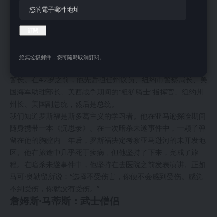
思想。他体现了斯多葛主义的理想。像之前的格兰特一样，罗
斯福坚韧不拔。他从小体弱多病。他通过严格的锻炼和体育运
动来克服自己的生理缺陷。他在同一天失去了母亲和第一任妻
子，并一生都在艰难的政治世界中摸爬滚打。
罗斯福全身心地投入到他所做的每一项事业中。他在接受家庭
絕無垃圾郵件，您可隨時取消訂閱。
教育后进入哈佛大学，之后成为一名成功的作家、牧牛人兼副
警长。在42岁之前，他先后担任州议员、纽约市警察局长、美
国海军助理部长、美西战争期间的“粗犷骑士”指挥官、纽约州
州长、美国副总统，然后是总统。
我们知道罗斯福是斯多葛主义的学习者。他在亚马逊探险期间
随身携带一本《沉思录》。在一次暗杀未遂事件中，一颗子弹
留在他的胸腔内一年后，罗斯福决定考察亚马逊河的未开发地
区。他在旅途中几乎死于疾病，但他坚持了下来，完成了旅
程。在暗杀未遂事件中，他坚持在去医院之前发表演讲。正如
马可·奥勒留所说：“选择不受伤害，你便不会感到受伤。感觉
不到受伤，你就没有受伤。”
詹姆斯·马蒂斯：武士僧侣