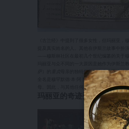
《古兰经》中提到了很多女性，但玛丽亚，
提及真实姓名的人。其他在伊斯兰故事中扮
——穆斯林社区在最初几个世纪编纂的关于
玛丽亚与众不同的一大原因是她作为伊斯兰
萨
）的
童贞
母亲的独特角色。在古代阿拉伯
全名是穆罕默德·本·阿卜杜拉（“穆罕默德，
母。因此，与其他任何人物不同，他以他母亲
玛丽亚的奇迹受孕是如何描