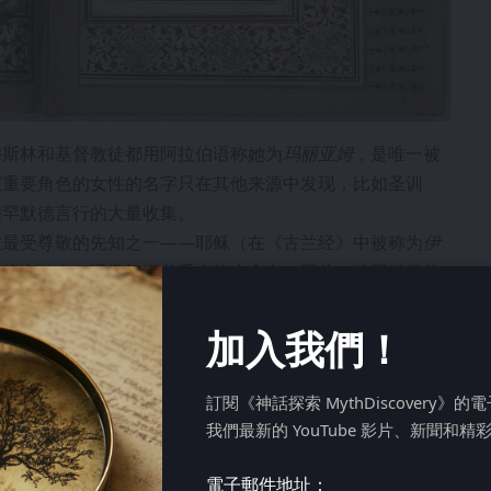
穆斯林和基督教徒都用阿拉伯语称她为
玛丽亚姆
，是唯一被
演重要角色的女性的名字只在其他来源中发现，比如圣训
穆罕默德言行的大量收集。
教最受尊敬的先知之一——耶稣（在《古兰经》中被称为
伊
传统中，人们通常根据父系血统来命名。因此，穆罕默德的
阿卜杜拉之子”）。但穆斯林认为，耶稣只有一个生物学父
的名字命名，即伊萨·本·玛丽亚姆——耶稣，玛丽亚之子。
加入我們！
述的？
訂閱《神話探索 MythDiscovery》
我們最新的 YouTube 影片、新聞和精
電子郵件地址：