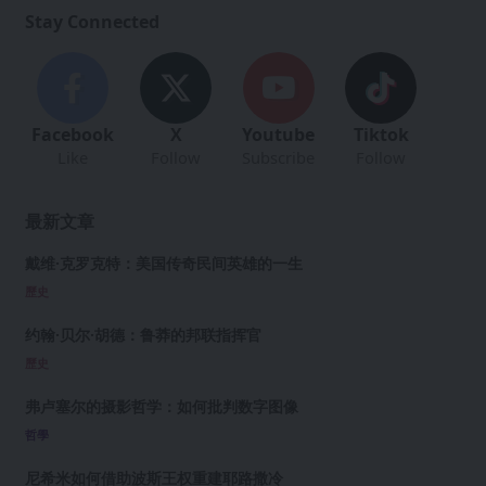
Stay Connected
Facebook
X
Youtube
Tiktok
Like
Follow
Subscribe
Follow
最新文章
戴维·克罗克特：美国传奇民间英雄的一生
歷史
约翰·贝尔·胡德：鲁莽的邦联指挥官
歷史
弗卢塞尔的摄影哲学：如何批判数字图像
哲學
尼希米如何借助波斯王权重建耶路撒冷