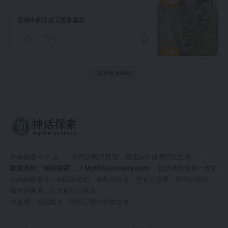
宗教
圣经中的亚述王西拿基立
1
宗教
SHOW MORE
約翰福音 8:32 說：「你們必曉得真理，真理必叫你們得以自由。」
歡迎來到「神話探索 」！
MythDiscovery.com
，我們為您鋪展一卷文
化的絢麗畫卷，神話的奇幻、宗教的深邃、歷史的厚重、哲學的思辯、
藝術的美麗，以及旅行的寬廣。
在這裡，知識如光，照亮心靈的自由之途。