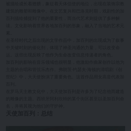
被描绘成长着翅膀，象征着天体信使的地位，出现在装饰宗教
建筑的雕塑和雕像中。在文艺复兴和巴洛克时期，戏剧性的加
百列描绘捕捉到了他的重要性，而当代艺术则提供了多种解
读。文化影响着世界各地加百列的形象，融入了当地的艺术元
素。
在圣经时代之后出现的文学作品中，加百列的出现成为了叙事
中关键时刻的催化剂，体现了神圣沟通的力量，可以改变命
运。这些出现反映了他作为生命改变信息传递者的角色。
加百列的影响在音乐领域也很明显，他激励作曲家创作以他为
主题的合唱和管弦乐杰作。弗朗茨·约瑟夫·海顿的清唱剧《创
世纪》中，大天使扮演了重要角色。这首作品用女高音代表加
百列。
在罗马天主教文化中，大天使加百列是许多为了纪念他而建造
的雕像的主题。西班牙阿利坎特的某个街区甚至以圣加百列命
名，并将其视为他们的守护神。
天使加百列：总结