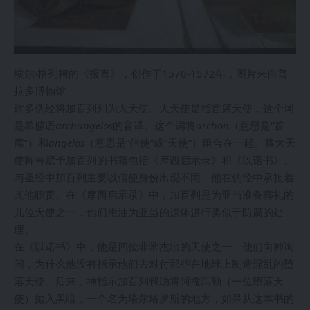
埃尔·格列柯的《报喜》，创作于1570-1572年，图片来自普
拉多博物馆
许多伪经将加百列列为大天使。大天使是指首席天使，这个词
是希腊语
archangelos
的音译。这个词将
archon
（意思是“首
席”）和
angelos
（意思是“信使”或“天使”）组合在一起。将大天
使称号赋予加百列的书籍包括《摩西启示录》和《以诺书》。
与圣经中加百列主要以信使身份出现不同，他在伪经中承担着
其他职责。在《摩西启示录》中，加百列是为亚当准备葬礼的
几位天使之一，他们用油为亚当的遗体进行类似于防腐的处
理。
在《以诺书》中，他是四位非常杰出的天使之一，他们向神询
问，为什么他没有指示他们去对付那些在地球上制造混乱的堕
落天使。后来，神指示加百列帮助将阿撒泻勒（一位堕落天
使）抛入黑暗，一个名为塔尔塔罗斯的地方，如果从这本书的