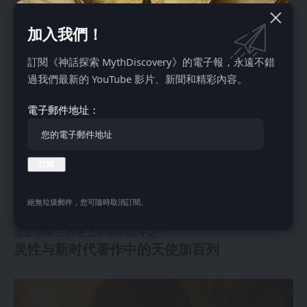
神的启示，尤其是先知穆罕默德。
穆斯林相信，加百列向先知穆罕默德传达了《古兰经》，伊斯
加入我們！
兰教的圣书。他们教导说，加百列在近23年的时间里向穆罕默
德传达了神的旨意，向他提供指导、指示和适用于穆斯林社区
訂閱《神話探索 MythDiscovery》的電子報，永遠不錯
的法律。
過我們最新的 YouTube 影片、新聞和精彩內容。
来自天使的这些神谕将穆罕默德置于亚当、亚伯拉罕、摩西和
電子郵件地址：
其他先知们的同一级别，他们也接受了加百列的预言，天使也
向他们传达了信息。穆斯林还相信，加百列告诉玛丽亚关于耶
稣（伊萨）的出生，并在她怀孕期间支持她。
此外，他在“夜行登霄”（伊斯拉和米拉奇）中发挥了作用，当
时天使帮助先知穆罕默德进行了穿越天堂的奇迹之旅。一些伊
斯兰叙事描述了加百列在战斗中帮助穆斯林，提供战略指导和
絕無垃圾郵件，您可隨時取消訂閱。
神圣的支持。例如，一些著作声称加百列参加了巴德尔战役，
这是伊斯兰历史上早期的战斗之一。
灵性与新时代著作中的天使加百列