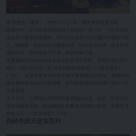
达·芬奇的《报喜》，创作于1472年，图片来自维基百科
在新约中，只有路加福音提到了加百列。第一次，一位天使出
现在祭司撒迦利亚面前，当时这位老祭司正在履行职责的一部
分，敬献香。加百列告诉撒迦利亚，他会成为父亲，这令祭司
感到惊讶，因为他妻子不孕，而且年事已高。
当撒迦利亚问如何知道这条信息是否可靠时，天使向他介绍了
自己，他叫加百列，是“站在神面前侍奉的”（《路加福音》
1:19）。这意味着加百列在天使中享有很高的地位。基路伯和
撒拉弗侍奉在神的宝座周围，这可能表明加百列属于其中一个
天使等级。
几个月后，上帝指示加百列传递类似的信息。这次，加百列出
现在玛丽亚面前，告诉她她会凭着圣灵的能力怀孕，并将生下
神的儿子（《路加福音》1:35）。
伪经中的天使加百列