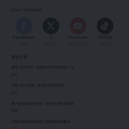
Stay Connected
Facebook
X
Youtube
Tiktok
Like
Follow
Subscribe
Follow
最新文章
戴维·克罗克特：美国传奇民间英雄的一生
歷史
约翰·贝尔·胡德：鲁莽的邦联指挥官
歷史
弗卢塞尔的摄影哲学：如何批判数字图像
哲學
尼希米如何借助波斯王权重建耶路撒冷
宗教