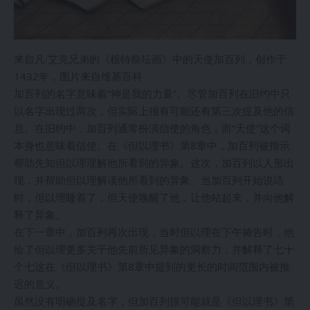
来自凡·艾克兄弟的《根特祭坛画》中的天使加百列，创作于
1432年，图片来自维基百科
加百列的名字意味着“神是我的力量”。尽管加百列在旧约中只
以名字出现过两次，但实际上很有可能还有第三次提及他的信
息。在旧约中，加百列通常扮演信使的角色，而“天使”这个词
本身也意味着信使。在《但以理书》第8章中，加百列被指示
帮助先知但以理理解他所看到的异象。这次，加百列以人形出
现，并帮助但以理解读他所看到的异象。当加百列开始说话
时，但以理睡着了，但天使唤醒了他，让他站起来，并向他解
释了异象。
在下一章中，加百列再次出现，当时但以理在下午祷告时，他
给了但以理更多关于他先前所见异象的洞察力，并解释了七十
个七这在《但以理书》第8章中提到的更长的时间范围内被推
迟的意义。
虽然没有明确提及名字，但加百列很可能就是《但以理书》第