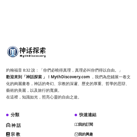
約翰福音 8:32 說：「你們必曉得真理，真理必叫你們得以自由。」
歡迎來到「神話探索 」！
MythDiscovery.com
，我們為您鋪展一卷文
化的絢麗畫卷，神話的奇幻、宗教的深邃、歷史的厚重、哲學的思辯、
藝術的美麗，以及旅行的寬廣。
在這裡，知識如光，照亮心靈的自由之途。
分類
快速連結
我的訂閱
神話
宗教
我的興趣