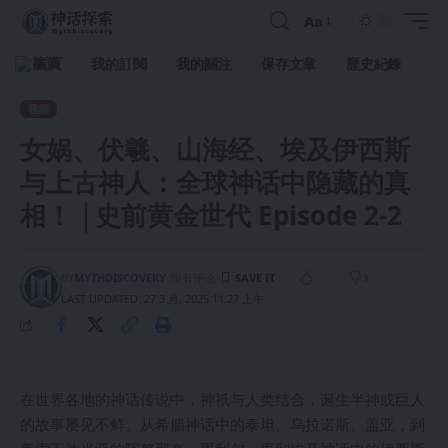
Aa
首頁
我的訂閱
我的關注
保存文章
歷史紀錄
视频
女娲、伏羲、山海经、埃及伊西斯
与上古神人：全球神话中隐藏的真
相！ │史前黄金世代 Episode 2-2
BY
MYTHDISCOVERY
没有评论
3
LAST UPDATED: 27 3 月, 2025 11:27 上午
在世界各地的神话传说中，神祇与人类结合，诞生半神或巨人
的故事屡见不鲜。从希腊神话中的泰坦、乌拉诺斯、盖亚，到