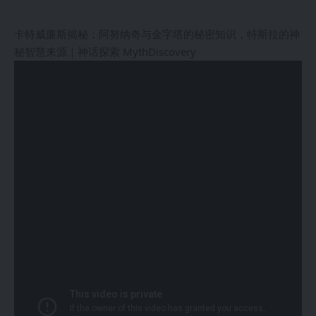
卡特威廉斯揭秘：阿努纳奇与金字塔的秘密知识，特斯拉的神
秘智慧来源｜神话探索 MythDiscovery