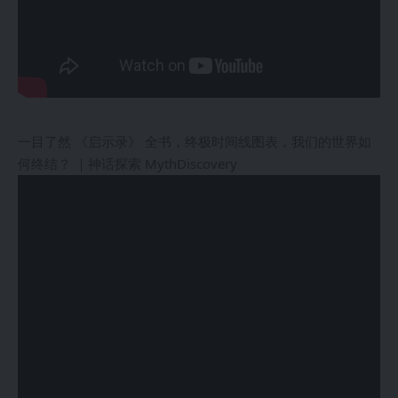
一目了然 《启示录》 全书，终极时间线图表，我们的世界如
何终结？ ｜神话探索 MythDiscovery