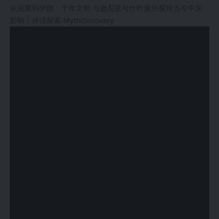
从波斯到伊朗：千年文明 与逊尼派与什叶派分裂对当今中东
影响｜神话探索 MythDiscovery