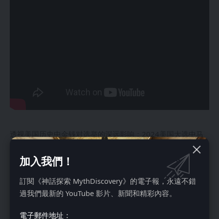
透视美国历史中金钱对选举的深远影响：2024美国大选中马
斯克如何透过Super PAC支持川普竞选｜ 神话探索
MythDiscovery
加入我們！
天堂在哪里？灵界与物质世界有何关联？ ｜ 神话探索
訂閱《神話探索 MythDiscovery》的電子報，永遠不錯
MythDiscovery
過我們最新的 YouTube 影片、新聞和精彩內容。
電子郵件地址：