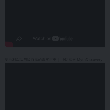
奥地利军队与吸血鬼的真实历史｜ 神话探索 MythDiscovery