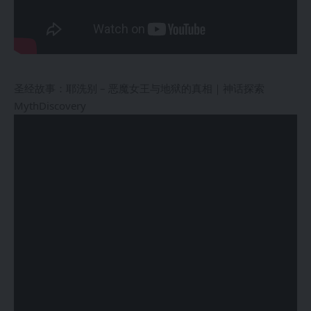
圣经故事：耶洗别 – 恶魔女王与地狱的真相｜神话探索
MythDiscovery