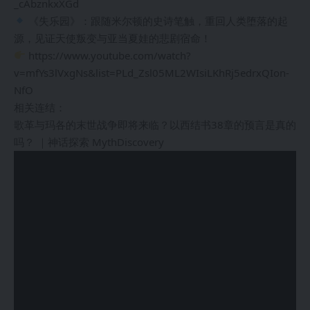
_cAbznkxXGd
《失乐园》：跟随米尔顿的史诗笔触，重回人类堕落的起
源，见证天使叛变与亚当夏娃的悲剧宿命！
https://www.youtube.com/watch?
v=mfYs3lVxgNs&list=PLd_Zsl05ML2WIsiLKhRj5edrxQIon-
NfO
相关连结：
歌革与玛各的末世战争即将来临？以西结书38章的预言是真的
吗？ ｜神话探索 MythDiscovery