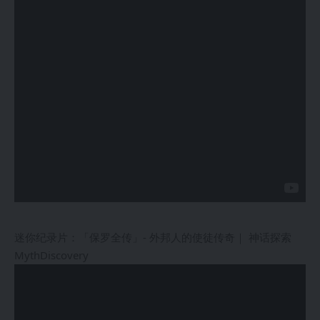
迷你纪录片：「保罗全传」- 外邦人的使徒传奇｜ 神话探索
MythDiscovery