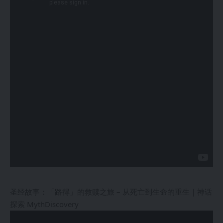
圣经故事：「路得」的救赎之旅 – 从死亡到生命的重生｜神话
探索 MythDiscovery