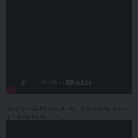
圣经预言中的波斯帝国与末世冲突，伊朗与以色列的宿命对决
｜ 神话探索 MythDiscovery