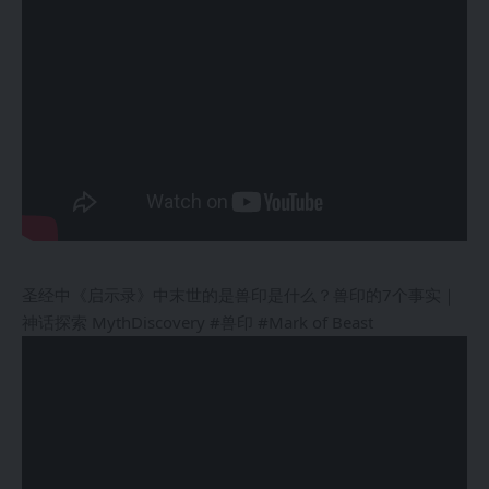
圣经中《启示录》中末世的是兽印是什么？兽印的7个事实｜
神话探索 MythDiscovery #兽印 #Mark of Beast