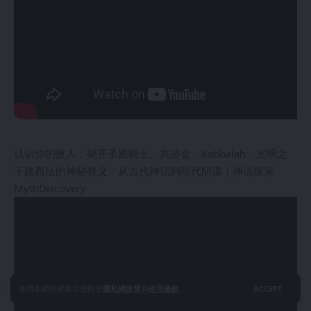
认识你的敌人，揭开圣殿骑士、共济会、Kabbalah、光明之
子路西法的神秘教义：从古代神话到现代阴谋｜神话探索
MythDiscovery
使用本網站即表示您同意
隱私權政策
和
使用條款
。
ACCEPT