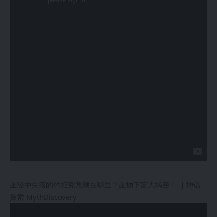
圣经中失落的约柜究竟藏在哪里？圣物下落大揭密！ ｜神话
探索 MythDiscovery