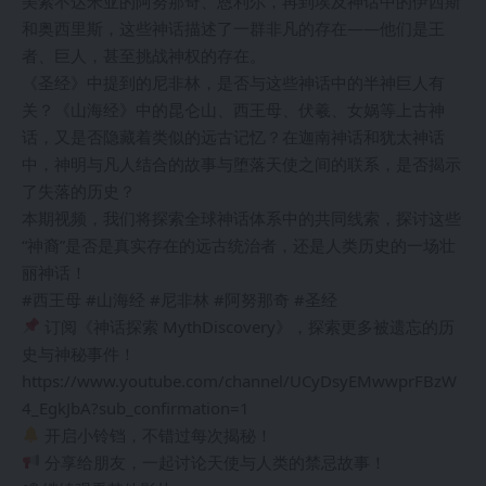
美索不达米亚的阿努那奇、恩利尔，再到埃及神话中的伊西斯
和奥西里斯，这些神话描述了一群非凡的存在——他们是王
者、巨人，甚至挑战神权的存在。
《圣经》中提到的尼非林，是否与这些神话中的半神巨人有
关？《山海经》中的昆仑山、西王母、伏羲、女娲等上古神
话，又是否隐藏着类似的远古记忆？在迦南神话和犹太神话
中，神明与凡人结合的故事与堕落天使之间的联系，是否揭示
了失落的历史？
本期视频，我们将探索全球神话体系中的共同线索，探讨这些
“神裔”是否是真实存在的远古统治者，还是人类历史的一场壮
丽神话！
#西王母 #山海经 #尼非林 #阿努那奇 #圣经
订阅《神话探索 MythDiscovery》，探索更多被遗忘的历
史与神秘事件！
https://www.youtube.com/channel/UCyDsyEMwwprFBzW
4_EgkJbA?sub_confirmation=1
开启小铃铛，不错过每次揭秘！
分享给朋友，一起讨论天使与人类的禁忌故事！