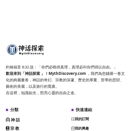
約翰福音 8:32 說：「你們必曉得真理，真理必叫你們得以自由。」
歡迎來到「神話探索 」！
MythDiscovery.com
，我們為您鋪展一卷文
化的絢麗畫卷，神話的奇幻、宗教的深邃、歷史的厚重、哲學的思辯、
藝術的美麗，以及旅行的寬廣。
在這裡，知識如光，照亮心靈的自由之途。
分類
快速連結
我的訂閱
神話
宗教
我的興趣