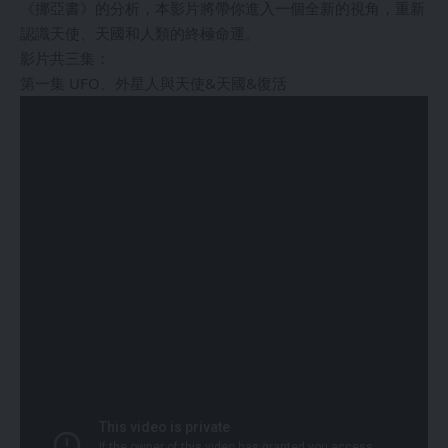
《挪亞書》的分析，本影片將帶你進入一個全新的視角，重新
認識天使、天國和人類的終極命運。
影片共三集：
第一集 UFO、外星人與天使&天國&復活