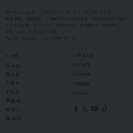
約翰福音 8:32 說：「你們必曉得真理，真理必叫你們得以自由。」
歡迎來到「神話探索 」！
MythDiscovery.com
，我們為您鋪展一卷文
化的絢麗畫卷，神話的奇幻、宗教的深邃、歷史的厚重、哲學的思辯、
藝術的美麗，以及旅行的寬廣。
在這裡，知識如光，照亮心靈的自由之途。
分類
快速連結
我的訂閱
神話
宗教
我的興趣
歷史
閱讀歷史
哲學
我的保存
藝術
旅行
视频