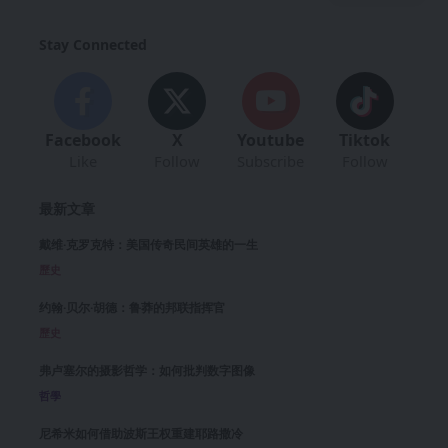
Stay Connected
Facebook
X
Youtube
Tiktok
Like
Follow
Subscribe
Follow
最新文章
戴维·克罗克特：美国传奇民间英雄的一生
歷史
约翰·贝尔·胡德：鲁莽的邦联指挥官
歷史
弗卢塞尔的摄影哲学：如何批判数字图像
哲學
尼希米如何借助波斯王权重建耶路撒冷