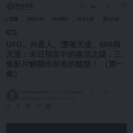
Aa
首頁
我的訂閱
我的關注
保存文章
歷史紀錄
视频
UFO、外星人、墮落天使、666與
天堂：末日預言中的復活之謎，三
集影片解開你所有的疑惑！ （第一
集）
BY
MYTHDISCOVERY
没有评论
1
LAST UPDATED: 3 9 月, 2024 7:16 下午