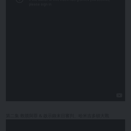
第二集 救贖與罪 & 啟示錄末日審判、哈米吉多頓大戰