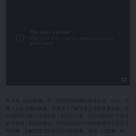
在本期《神話探索》中，我們將揭開關於墮落天使、UFO、外
星人以及天國的真相。你將深入了解墮落天使的真實面貌，探
討他們與北歐人或昴宿星人的相似之處，並揭示聖經中所描述
的天使與人類的共通性。我們也將探討天國的實際存在及其文
明結構，並解讀復活與救贖的深刻意義。透過《以諾書》和