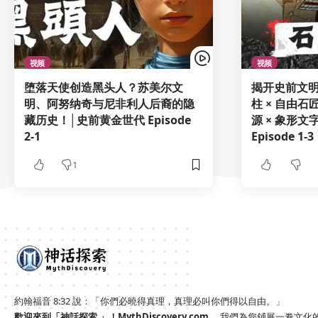
视频
视频
堕落天使创造黑头人？苏美尔文
揭开史前文
明、阿努纳奇与尼非利人后裔的隐
柱 × 自由
藏历史！│史前黄金世代 Episode
源 × 象形
2-1
Episode 1-3
1
約翰福音 8:32 說：「你們必曉得真理，真理必叫你們得以自由。」
歡迎來到「神話探索 」！
MythDiscovery.com
，我們為您鋪展一卷文化