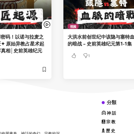
视频
明密码！以诺与拉麦之
大洪水前创世纪中该隐与塞特
石匠✦ 原始异教占星术起
的暗战 – 史前英雄纪元第1-1集
文字真相│史前英雄纪元
1
分類
神話
宗教
歷史
的絢麗畫卷，神話的奇幻、宗教的深