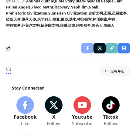
TAGGED:
Anunnaki
Bible
Bible Story
Black-headed People
Cain
Fallen Angels
Flood
MythDiscovery
Nephilim
Noah
Prehistoric Civilization
Sumerian Civilization
史前文明
圣经
圣经故事
堕落天使
墮落天使
尼非利人
挪亚
挪亞
洪水
神話探索
神话探索
聖經
聖經故事
苏美尔文明
蘇美爾文明
該隱
该隐
阿努那奇
黑头人
黑頭人
没有评论
Stay Connected
Facebook
X
Youtube
Tiktok
Like
Follow
Subscribe
Follow