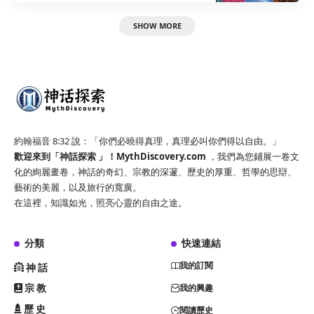
SHOW MORE
約翰福音 8:32 說：「你們必曉得真理，真理必叫你們得以自由。」
歡迎來到「神話探索 」！
MythDiscovery.com
，我們為您鋪展一卷文
化的絢麗畫卷，神話的奇幻、宗教的深邃、歷史的厚重、哲學的思辯、
藝術的美麗，以及旅行的寬廣。
在這裡，知識如光，照亮心靈的自由之途。
分類
快速連結
我的訂閱
神話
宗教
我的興趣
歷史
閱讀歷史