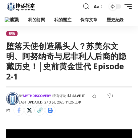
Aa
首頁
我的訂閱
我的關注
保存文章
歷史紀錄
视频
堕落天使创造黑头人？苏美尔文
明、阿努纳奇与尼非利人后裔的隐
藏历史！│史前黄金世代 Episode
2-1
BY
MYTHDISCOVERY
没有评论
1
LAST UPDATED: 27 3 月, 2025 11:26 上午