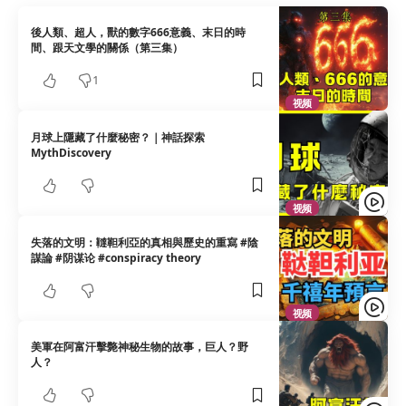
後人類、超人，獸的數字666意義、末日的時
間、跟天文學的關係（第三集）
1
视频
月球上隱藏了什麼秘密？｜神話探索
MythDiscovery
视频
失落的文明：韃靼利亞的真相與歷史的重寫 #陰
謀論 #阴谋论 #conspiracy theory
视频
美軍在阿富汗擊斃神秘生物的故事，巨人？野
人？