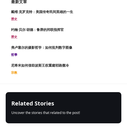
最新文章
戴维·克罗克特：美国传奇民间英雄的一生
歷史
约翰·贝尔·胡德：鲁莽的邦联指挥官
歷史
弗卢塞尔的摄影哲学：如何批判数字图像
哲學
尼希米如何借助波斯王权重建耶路撒冷
宗教
Related Stories
Uncover the stories that related to the post!