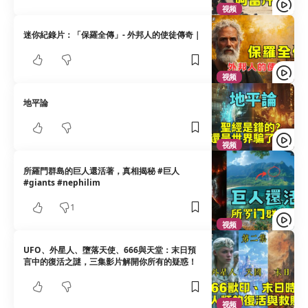
视频
迷你紀錄片：「保羅全傳」- 外邦人的使徒傳奇｜
视频
地平論
视频
所羅門群島的巨人還活著，真相揭秘 #巨人
#giants #nephilim
1
视频
UFO、外星人、墮落天使、666與天堂：末日預
言中的復活之謎，三集影片解開你所有的疑惑！
视频