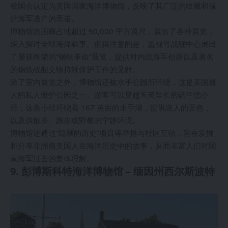
被国会认定为美国国家海洋博物馆，反映了其广泛的收藏和保
护海军遗产的承诺。
博物馆的画廊占地超过 90,000 平方英尺，展出了各种展览，
深入探讨全球海洋叙事。值得注意的是，监视号战舰中心展出
了屡获殊荣的“钢铁革命”展览，提供对内战海军创新以及著名
的钢铁战舰文物持续保护工作的见解。
除了室内展览之外，博物馆还被水手公园所环绕，这是美国最
大的私人维护公园之一。游客可以穿越五英里长的诺兰德小
径，这条小径环绕着 167 英亩的水手湖，提供迷人的景色，
以及供散步、跑步或野餐的宁静环境。
博物馆还通过“隐藏的历史”项目等举措与社区互动，旨在发掘
和分享非洲裔美国人在海洋历史中的故事，从而丰富人们对国
家海军过去的集体理解。
9. 彭博斯科特海洋博物馆 – 缅因州西尔斯波特