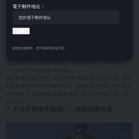
念碑。该堡垒建于 1799 年 7 月 4 日，以纪念总统约翰·亚当
電子郵件地址：
斯，它处于战略位置，可以保护纳拉甘西特湾。现有的结构，
是当时的一项建筑奇迹，建于 1824 年至 1857 年之间，展示
了先进的军事工程，旨在保护纽波特正在发展的海军基地。
如今，亚当斯堡是亚当斯堡州立公园的中心，为游客提供历史
探索和自然美景的融合。导游将带你深入了解堡垒的辉煌历
史，带领你穿过错综复杂的隧道，登上城墙，这里可以欣赏纽
絕無垃圾郵件，您可隨時取消訂閱。
波特港和纳拉甘西特湾东通道的全景。堡垒广阔的阅兵场和棱
堡是举办著名活动的独特场所，包括纽波特爵士和民间音乐
节，吸引了来自世界各地的观众。
除了其历史魅力之外，公园还为户外爱好者提供海水浴、垂钓
和在风景如画的河滨野餐的机会。艾森豪威尔宅邸，曾经是总
统德怀特·D·艾森豪威尔的夏季住所，为该遗址增添了另一层
历史意义。
7. 朴茨茅斯海军造船厂 – 缅因州基特里