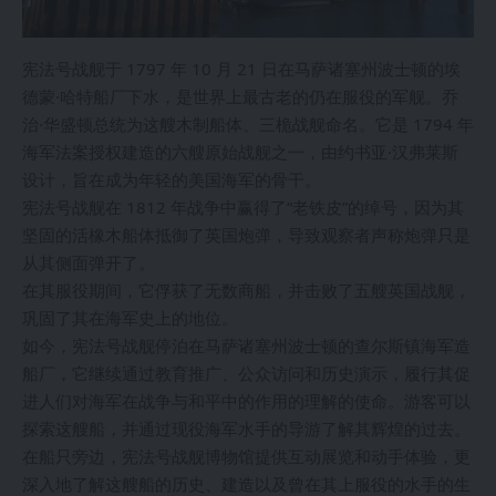
宪法号战舰于 1797 年 10 月 21 日在马萨诸塞州波士顿的埃
德蒙·哈特船厂下水，是世界上最古老的仍在服役的军舰。乔
治·华盛顿总统为这艘木制船体、三桅战舰命名。它是 1794 年
海军法案授权建造的六艘原始战舰之一，由约书亚·汉弗莱斯
设计，旨在成为年轻的美国海军的骨干。
宪法号战舰在 1812 年战争中赢得了“老铁皮”的绰号，因为其
坚固的活橡木船体抵御了英国炮弹，导致观察者声称炮弹只是
从其侧面弹开了。
在其服役期间，它俘获了无数商船，并击败了五艘英国战舰，
巩固了其在海军史上的地位。
如今，宪法号战舰停泊在马萨诸塞州波士顿的查尔斯镇海军造
船厂，它继续通过教育推广、公众访问和历史演示，履行其促
进人们对海军在战争与和平中的作用的理解的使命。游客可以
探索这艘船，并通过现役海军水手的导游了解其辉煌的过去。
在船只旁边，宪法号战舰博物馆提供互动展览和动手体验，更
深入地了解这艘船的历史、建造以及曾在其上服役的水手的生