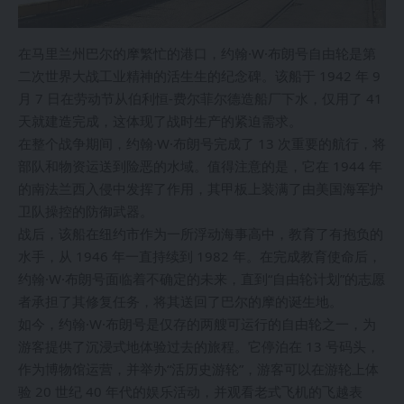
在马里兰州巴尔的摩繁忙的港口，约翰·W·布朗号自由轮是第
二次世界大战工业精神的活生生的纪念碑。该船于 1942 年 9
月 7 日在劳动节从伯利恒-费尔菲尔德造船厂下水，仅用了 41
天就建造完成，这体现了战时生产的紧迫需求。
在整个战争期间，约翰·W·布朗号完成了 13 次重要的航行，将
部队和物资运送到险恶的水域。值得注意的是，它在 1944 年
的南法兰西入侵中发挥了作用，其甲板上装满了由美国海军护
卫队操控的防御武器。
战后，该船在纽约市作为一所浮动海事高中，教育了有抱负的
水手，从 1946 年一直持续到 1982 年。在完成教育使命后，
约翰·W·布朗号面临着不确定的未来，直到“自由轮计划”的志愿
者承担了其修复任务，将其送回了巴尔的摩的诞生地。
如今，约翰·W·布朗号是仅存的两艘可运行的自由轮之一，为
游客提供了沉浸式地体验过去的旅程。它停泊在 13 号码头，
作为博物馆运营，并举办“活历史游轮”，游客可以在游轮上体
验 20 世纪 40 年代的娱乐活动，并观看老式飞机的飞越表