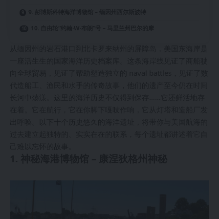
9. 彭博斯科特海洋博物馆 – 缅因州西尔斯波特
10. 自由轮“约翰·W·布朗”号 – 马里兰州巴尔的摩
从缅因州的岩石港口到北卡罗来纳州的屏障岛，美国东海岸是
一座活生生的国家海洋历史档案库。这条海岸线见证了商船驶
向全球贸易，见证了帮助塑造独立的 naval battles，见证了数
代造船工、渔民和水手的传奇故事，他们的遗产至今仍在时间
长河中荡漾。这里的海洋历史不仅得到保存……它还鲜活地存
在着。它在航行，它在你脚下嘎吱作响，它从灯塔和造船厂发
出呼唤。以下十个历史悠久的海洋遗址，将带你与美国航海的
过去建立起独特的、实实在在的联系，每个遗址都讲述着它自
己难以忘怀的故事。
1. 神秘海港博物馆 – 康涅狄格州神秘