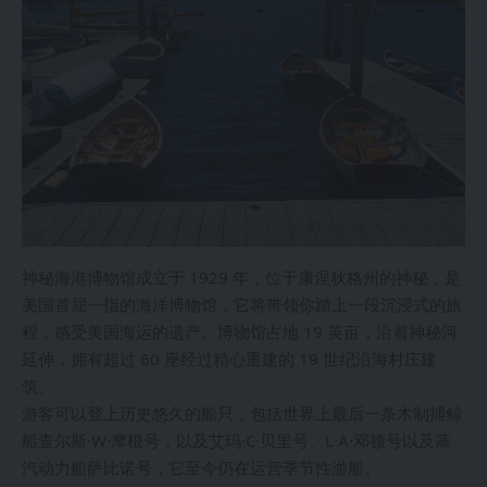
神秘海港博物馆成立于 1929 年，位于康涅狄格州的神秘，是
美国首屈一指的海洋博物馆，它将带领你踏上一段沉浸式的旅
程，感受美国海运的遗产。博物馆占地 19 英亩，沿着神秘河
延伸，拥有超过 60 座经过精心重建的 19 世纪沿海村庄建
筑。
游客可以登上历史悠久的船只，包括世界上最后一条木制捕鲸
船查尔斯·W·摩根号，以及艾玛·C·贝里号、L·A·邓顿号以及蒸
汽动力船萨比诺号，它至今仍在运营季节性游船。