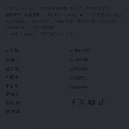
約翰福音 8:32 說：「你們必曉得真理，真理必叫你們得以自由。」
歡迎來到「神話探索 」！
MythDiscovery.com
，我們為您鋪展一卷文
化的絢麗畫卷，神話的奇幻、宗教的深邃、歷史的厚重、哲學的思辯、
藝術的美麗，以及旅行的寬廣。
在這裡，知識如光，照亮心靈的自由之途。
分類
快速連結
我的訂閱
神話
宗教
我的興趣
歷史
閱讀歷史
哲學
我的保存
藝術
旅行
视频