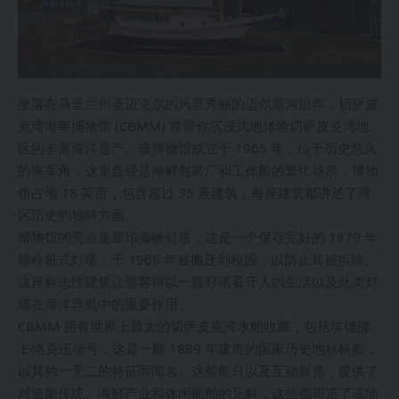
坐落在马里兰州圣迈克尔的风景秀丽的迈尔斯河沿岸，切萨皮
克湾海事博物馆 (CBMM) 将带你沉浸式地体验切萨皮克湾地
区的丰富海洋遗产。该博物馆成立于 1965 年，位于历史悠久
的海军角，这里曾经是海鲜包装厂和工作船的繁忙场所，博物
馆占地 18 英亩，包含超过 35 座建筑，每座建筑都讲述了湾
区历史的独特方面。
博物馆的亮点是霍珀海峡灯塔，这是一个保存完好的 1879 年
螺栓桩式灯塔，于 1966 年被搬迁到校园，以防止其被拆除。
这座标志性建筑让游客得以一窥灯塔看守人的生活以及此类灯
塔在海洋导航中的重要作用。
CBMM 拥有世界上最大的切萨皮克湾水船收藏，包括埃德娜
·E·洛克伍德号，这是一艘 1889 年建造的国家历史地标帆船，
以其独一无二的特征而闻名。这些船只以及互动展览，提供了
对造船传统、海鲜产业和休闲船舶的见解，这些都塑造了该地