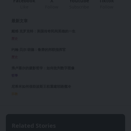
Facebook
X
Youtube
Tiktok
Like
Follow
Subscribe
Follow
最新文章
戴维·克罗克特：美国传奇民间英雄的一生
歷史
约翰·贝尔·胡德：鲁莽的邦联指挥官
歷史
弗卢塞尔的摄影哲学：如何批判数字图像
哲學
尼希米如何借助波斯王权重建耶路撒冷
宗教
Related Stories