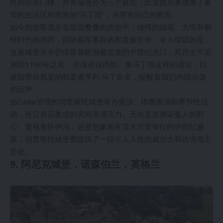
性的双塔门楼，并将场地分为三个庭院；比戈德后来增加了奢
华的生活区和弯曲的“马丁塔”，并带有自己的教堂。
如今的游客漫步在层层叠叠的历史中：雄伟的城墙、大塔和都
铎时代的房间，回响着军事目的和贵族住所。令人惊叹的是，
这座城堡至今仍保留着欧洲最古老的中世纪大门，其历史可追
溯到1190年之前，并保存在内部。像马丁塔这样的遗址，以
被囚禁在那里的弑君者亨利·马丁命名，提醒着我们内战动荡
的回声。
由Cadw管理的切普斯托城堡举办重演、猎鹰表演和季节性活
动，使它岩石凿成的房间充满活力。无论是追溯诺曼人的野
心，凝视着怀伊河，还是想象着在其大厅里举行的中世纪盛
宴，切普斯托城堡都提供了一段引人入胜的威尔士和边境领主
历史。
9. 阿尼克城堡，诺森伯兰，英格兰