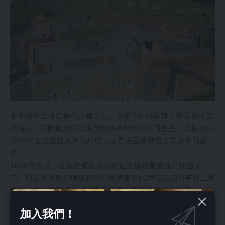
多佛城堡坐落在肯特白崖之上，自罗马时代起就守护着英格兰
的海岸。它的起源可以追溯到铁器时代的山顶堡垒，之后是公
元50年左右建造的罗马灯塔，这是英国现存最古老的罗马建
筑。
1066年之后，征服者威廉认识到它的战略重要性并加强了
它。现存的大部分城堡和同心圆墙建于12世纪后期的亨利二世
统治时期，使其成为欧洲最早的同心圆城堡设计的例子之一。
内部，大塔再现了大约1180年代的皇家宫廷生活。附近，圣
加入我們！
玛丽在卡斯特罗的萨克森教堂位于古老的罗马灯塔旁边。悬崖