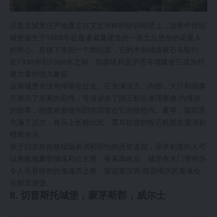
沃里克城堡庄严地矗立在艾文河畔的砂岩峭壁上，这座中世纪
城堡诞生于1068年征服者威廉建造的一座土丘堡垒的诺曼人
的野心。在接下来的一个世纪里，它的木制城墙被石头取代，
在1330年到1360年之间，凯撒塔和盖伊塔等增建使它成为封
建力量的强大象征。
这座城堡并没有停留在过去。它充满活力。内部，大厅和国事
厅展示了皇家的宏伟，导游讲述了国王制造者理查德·内维尔
的故事，他曾将爱德华四世囚禁在它的墙壁内。夏季，庭院里
充满了活力，有马上长枪比武、震耳欲聋的投石机围攻重演和
猎鹰表演。
孩子们喜欢佐格现场表演和可怕的历史迷宫，寻求刺激的人可
以勇敢地攀登城垛和公主塔。夜幕降临后，城堡在水门塔举办
令人毛骨悚然的鬼魂塔之夜，据说富尔克·格雷维尔的鬼魂会
在那里游荡。
8. 切普斯托城堡，蒙茅斯郡，威尔士