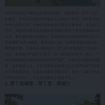
卡纳封城堡位于威尔士的格温内德郡，由爱德华一世于1283
年建造，作为其征服和控制威尔士运动的一部分。与许多其他
中世纪城堡不同，卡纳封城堡的设计既是军事堡垒，也是政治
声明。其醒目的多边形塔楼和带状砌石受到了罗马帝国建筑的
启发，象征着英格兰的统治。这座城堡由来自萨伏伊的石匠大
师詹姆斯·圣乔治建造，拥有包括门楼、城墙和塔楼在内的完
善防御工事。它最著名的时刻之一是1284年爱德华二世在此
出生，后来被封为威尔士亲王，这一传统延续至今。如今，卡
纳封城堡是联合国教科文组织世界遗产。游客可以探索它的塔
楼，沿着城垛行走，并在内部的皇家威尔士步兵博物馆了解威
尔士和英国历史。它是在英国保存最完好、最令人印象深刻的
中世纪城堡之一，无论是在建筑上还是历史上。
3. 爱丁堡城堡，爱丁堡，苏格兰