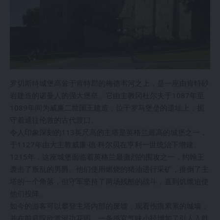
罗切斯特城堡高耸于肯特郡的梅德韦河之上，是一座由肯特砂
岩建造的诺曼人的强大堡垒。它由主教冈杜尔夫于1087年至
1089年间为威廉二世国王建造，位于罗马堡垒的遗址上，扼
守着通往伦敦的古代渡口。
令人印象深刻的113英尺高的主塔是英格兰最高的城堡之一，
于1127年由大主教威廉·德·科尔贝在亨利一世统治下增建。
1215年，这座城堡面临着英格兰最激烈的围攻之一，约翰王
袭击了叛乱的男爵。他们使用燃烧的猪油进行采矿，推倒了主
塔的一个角落，但守军坚持了两场残酷的战斗，直到饥饿迫使
他们投降。
如今的游客可以攀登主塔内部的废墟，观看伤痕累累的城墙，
并在前庭院欣赏河边花园。一条感官气味小径增加了引人入胜