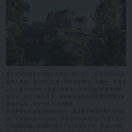
爱丁堡城堡矗立在苏格兰首府的卡斯尔岩上，自铁器时代以来
就有人居住，自12世纪以来一直是皇家堡垒。它建在一座死火
山上，直到1633年一直是王室住所，并在苏格兰的军事和政
治历史上发挥了核心作用。这座城堡被称为英国遭到围攻次数
最多的场所，至少经历了23次围攻。
其主要特征包括圣玛格丽特教堂，这是爱丁堡现存最古老的建
筑，可追溯到大约1130年。游客还可以参观1511年竣工的大
厅和皇家宫殿，詹姆斯六世于1566年出生于此。苏格兰的荣