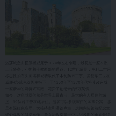
温莎城堡由征服者威廉于1070年左右创建，最初是一座木质
土丘堡垒，守护着伦敦西部的通道。12世纪后期，亨利二世用
标志性的石头圆塔和城墙取代了木制防御工事。爱德华三世在
威廉·德·威克汉姆主持下，于1350年至1370年代将其改造成
一座豪华的哥特式宫殿，花费了创纪录的5万英镑。
如今，这座城堡仍然是世界上最古老、最大的有人居住的城
堡，39位君主曾在此居住。游客可以参观宏伟的国事公寓，那
里有深红色客厅、大接待室和滑铁卢室，房间内装饰着纪念拿
破仑战败的凯旋画作。圣乔治教堂建于中世纪晚期的垂直哥特