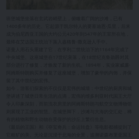
班堡城堡坐落在玄武岩峭壁上，俯瞰着广阔的沙滩，已有
1400多年的历史。它起源于凯尔特人的要塞迪恩·瓜里，后来
成为伯尼西亚王国的大约公元420年到547年的王室所在地，
最终在艾达国王统治下落入盎格鲁-撒克逊人手中。
诺曼人用石头重建了它，在亨利二世统治下的1164年完成了
中央城堡。这座城堡在17世纪衰落，在18世纪克鲁勋爵对其
部分进行了修复，才焕发了新的生机。1894年，实业家威廉·
阿姆斯特朗购买并修复了这座城堡，增加了豪华的内饰，并保
留了其中世纪的宏伟。
如今，游客们探索的不仅仅是宏伟的城墙：中世纪的厨房和城
堡讲述了城堡日常生活的点滴，宏伟的维多利亚时代国王大厅
令人印象深刻，而前洗衣房里的阿姆斯特朗与航空文物博物馆
则展现了工业的智慧。在城堡脚下，沙滩与大海的交汇处，稀
有的植物和野生动物在受保护的沙丘上繁衍生息。
《最后的王国》和《夺宝奇兵：命运转盘》等电影都捕捉到了
它粗犷的美。无论是沉浸于北海的全景，追溯诺森布里亚国王