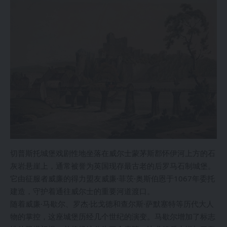
切普斯托城堡戏剧性地坐落在威尔士蒙茅斯郡怀伊河上方的石
灰岩悬崖上，通常被誉为英国现存最古老的后罗马石制城堡。
它由征服者威廉的得力盟友威廉·菲茨·奥斯伯恩于1067年委托
建造，守护着通往威尔士的重要河道渡口。
随着威廉·马歇尔、罗杰·比戈德和查尔斯·萨默塞特等历代大人
物的掌控，这座城堡历经几个世纪的演变。马歇尔增加了标志