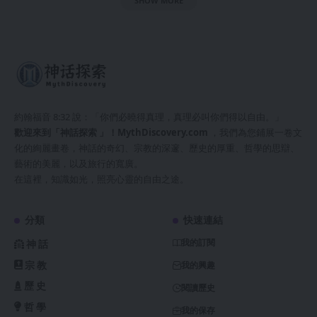
SHOW MORE
約翰福音 8:32 說：「你們必曉得真理，真理必叫你們得以自由。」
歡迎來到「神話探索 」！
MythDiscovery.com
，我們為您鋪展一卷文
化的絢麗畫卷，神話的奇幻、宗教的深邃、歷史的厚重、哲學的思辯、
藝術的美麗，以及旅行的寬廣。
在這裡，知識如光，照亮心靈的自由之途。
分類
快速連結
我的訂閱
神話
宗教
我的興趣
歷史
閱讀歷史
哲學
我的保存