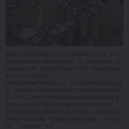
诺森伯兰的阿尼克城堡自11世纪后期以来就屹立不倒，1138
年的记录将其描述为“最坚固的城堡”。它一直是珀西家族（现
为诺森伯兰公爵）的住所已有700多年历史，使其成为英格兰
第二大有人居住的城堡。
这座城堡最初建于诺曼征服之后，几个世纪以来经过现代化改
造，尤其是在1309年亨利·珀西加强了它以抵御苏格兰袭击之
后。今天，它展示了中世纪的军事建筑和由罗伯特·亚当等建
筑师在18世纪设计的豪华乔治王朝和意大利风格的内饰。
游客可以参观其宏伟的国事厅，漫步在城垛上，探索住着步兵
博物馆的修道院塔楼。它也是著名的电影拍摄地，《哈利·波
特》、《唐顿庄园》等等。