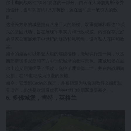
尔士期间战略性“铁环”要塞的一部分。由石匠大师詹姆斯·圣乔
治设计，当时耗资约1.5万英镑，这在当时是一笔惊人的数
目。
这座长方形的城堡拥有八座巨大的塔楼、双重瓮城和厚达15英
尺的坚固城墙，旨在展现军事实力和行政权威。内部保存完好
的皇家公寓展示了中世纪的舒适和私密性，设有私人花园和教
堂。
如今的游客可以攀登大塔的螺旋楼梯，绕城垛行走一周，欣赏
西部斯诺多尼亚和下方中世纪城墙的壮丽景色。康威城堡在威
尔士起义期间经受了围攻，庇护了理查德二世，并在内战期间
受损，在19世纪成为浪漫的废墟。
如今，它受到Cadw的保护，并被指定为联合国教科文组织世
界遗产，仍然是欧洲最优秀的中世纪晚期军事要塞之一。
6. 多佛城堡，肯特，英格兰