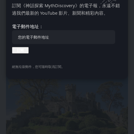
下方是拿破仑时代和二战时期的迷宫般的隧道，海军上将拉姆
訂閱《神話探索 MythDiscovery》的電子報，永遠不錯
齐在1940年协调了敦刻尔克撤退。
過我們最新的 YouTube 影片、新聞和精彩內容。
如今的游客可以探索秘密战时隧道，攀登中世纪的城垛，欣赏
英吉利海峡的壮丽景色，并体验适合家庭参加的展览，例如
電子郵件地址：
“多佛城堡遭受围攻”。作为“英格兰的关键”，它在一个指挥型
堡垒中融合了两千年的历史、军事、王室和市民文化。
7. 沃里克城堡，沃里克郡，英格兰
絕無垃圾郵件，您可隨時取消訂閱。