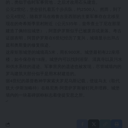
的，类似于临时军事营地，之后才改用石头建造。
公元2世纪，堡垒驻扎着五个步兵队，约2500人。然而，到了
公元4世纪，随着罗马在格鲁吉亚西部的主要军事存在北移至
现在的奇希斯季里村附近（公元535年，皇帝查士丁尼在那里
建造了佩特拉城堡），阿普萨罗斯似乎已被废弃或衰落。考古
证据表明，阿普萨罗斯在6世纪经历了复兴，城墙显示出拜占
庭和奥斯曼的修复痕迹。
这座矩形城堡的城墙高5米，周长900米。城堡最初有22座塔
楼，如今保存有18座。城堡内可以找到浴室、清真寺以及污水
和供水系统的遗迹。军事营房的遗迹也被发现，尽管城墙内的
罗马建筑大部分似乎是用木材建造的。
据4世纪的基督教神学家索夫罗尼乌斯记载，使徒马太（取代
犹大·伊斯加略特）在格尼奥-阿普萨罗斯被钉死并埋葬。城堡
墙内的一块墓碑据称标志着使徒安息之所。
“`