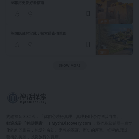
圣菲历史爱好者指南
旅行
英国隐藏的宝藏：探索诺森伯兰郡
旅行
SHOW MORE
約翰福音 8:32 說：「你們必曉得真理，真理必叫你們得以自由。」
歡迎來到「神話探索 」！
MythDiscovery.com
，我們為您鋪展一卷文
化的絢麗畫卷，神話的奇幻、宗教的深邃、歷史的厚重、哲學的思辯、
藝術的美麗，以及旅行的寬廣。