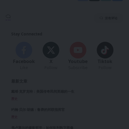
没有评论
Stay Connected
Facebook
X
Youtube
Tiktok
Like
Follow
Subscribe
Follow
最新文章
戴维·克罗克特：美国传奇民间英雄的一生
歷史
约翰·贝尔·胡德：鲁莽的邦联指挥官
歷史
弗卢塞尔的摄影哲学：如何批判数字图像