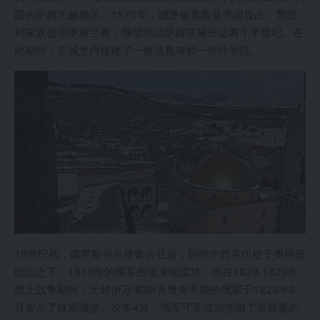
围的萨姆茨赫地区。1578年，城堡被奥斯曼帝国攻占。贾凯
利家族改信伊斯兰教，继续统治萨姆茨赫长达两个半世纪。在
此期间，在城堡内修建了一座清真寺和一所经学院。
19世纪初，俄罗斯吞并格鲁吉亚后，阿哈尔西克仍处于奥斯曼
统治之下。1810年的俄军围攻未能成功，但在1828-1829年
俄土战争期间，元帅伊万·帕斯克维奇率领的俄军于1828年8
月攻占了这座城堡。次年4月，俄军守军成功抵御了奥斯曼的