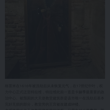
格雷米在1616年被洗劫后从未恢复元气，在17世纪中叶，权
力中心正式迁至特拉维，特拉维此前一直是卡赫季最重要的政
治中心。被围困的大天使教堂建筑群是该市唯一在洗劫后基本
完好无损的部分，教堂旁的王宫被改建成钟楼。