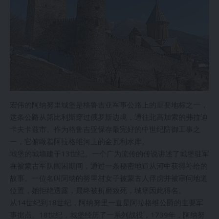
宏伟的阿纳努里城堡是格鲁吉亚军事公路上的重要地标之一，
这条公路从第比利斯穿过俄罗斯边境，通往北高加索的弗拉迪
卡夫卡兹市。作为格鲁吉亚保存最完好的中世纪防御工事之
一，它俯瞰着阿拉格维河上的金瓦利水库。
城堡的城墙建于13世纪。一个广为流传的传说讲述了城堡驻军
在被蒙古军队围困期间，通过一条秘密地道从河中获得补给的
故事。一位名叫阿纳的努里村女子被蒙古人俘虏并被审问地道
位置，她拒绝透露，最终被折磨致死，城堡因此得名。
从14世纪到18世纪，阿纳努里一直是阿拉格维公爵的主要军
事据点。18世纪，城堡经历了一系列战役，1739年，阿纳努