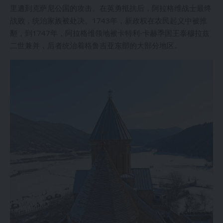
里遭到克萨尼公国的攻击。在英勇抵抗后，阿拉格维战士最终
战败，统治家族被处决。1743年，新政权在农民起义中被推
翻，到1747年，阿拉格维领地被卡特利-卡赫季国王泰穆拉兹
二世兼并，后者统治着格鲁吉亚东部的大部分地区。