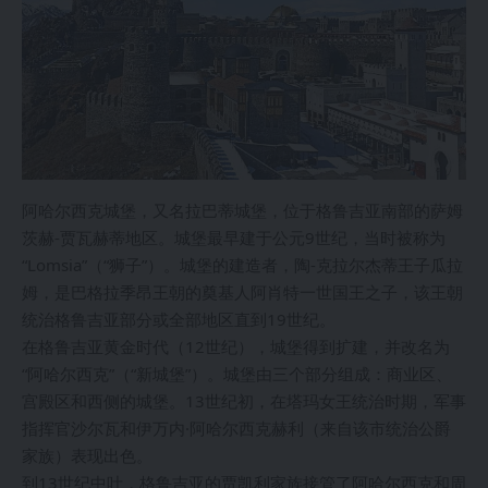
阿哈尔西克城堡，又名拉巴蒂城堡，位于格鲁吉亚南部的萨姆
茨赫-贾瓦赫蒂地区。城堡最早建于公元9世纪，当时被称为
“Lomsia”（“狮子”）。城堡的建造者，陶-克拉尔杰蒂王子瓜拉
姆，是巴格拉季昂王朝的奠基人阿肖特一世国王之子，该王朝
统治格鲁吉亚部分或全部地区直到19世纪。
在格鲁吉亚黄金时代（12世纪），城堡得到扩建，并改名为
“阿哈尔西克”（“新城堡”）。城堡由三个部分组成：商业区、
宫殿区和西侧的城堡。13世纪初，在塔玛女王统治时期，军事
指挥官沙尔瓦和伊万内·阿哈尔西克赫利（来自该市统治公爵
家族）表现出色。
到13世纪中叶，格鲁吉亚的贾凯利家族接管了阿哈尔西克和周