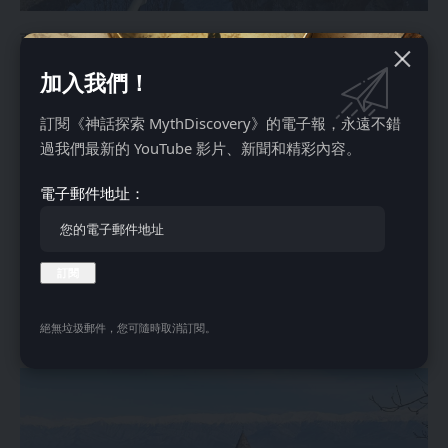
西格纳吉镇是格鲁吉亚东部卡赫季地区最受欢迎的旅游目的地
之一，以其葡萄酒而闻名。它位于一个陡峭的小山上，俯瞰阿
加入我們！
拉扎尼河谷，远处是雄伟的大高加索山脉。西格纳吉以环绕小
镇的防御城墙而闻名。这些城墙建于国王埃列克列二世统治时
訂閱《神話探索 MythDiscovery》的電子報，永遠不錯
期（1744年至1798年去世）。
過我們最新的 YouTube 影片、新聞和精彩內容。
西格纳吉被俄罗斯帝国吞并后，由于靠近达吉斯坦，成为重要
的战略要地，当时俄军正努力平定高加索地区。19世纪，该镇
電子郵件地址：
居住着大量亚美尼亚人，直到20世纪初，格鲁吉亚人才成为该
镇的民族主体。
苏维埃时期，该镇成为重要的农业中心，苏联解体后，它转型
为旅游目的地。葡萄酒、历史和景观相结合，使西格纳吉赢得
了“爱情之城”的美誉，自21世纪初以来，许多格鲁吉亚夫妇选
絕無垃圾郵件，您可隨時取消訂閱。
择在西格纳吉结婚。