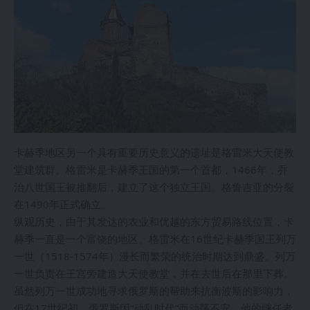
卡赫季地区另一个具有重要历史意义的遗址是格雷米大天使教
堂建筑群。格雷米是卡赫季王国的第一个首都，1466年，乔
治八世国王被推翻后，建立了这个独立王国。格鲁吉亚的分裂
在1490年正式确立。
纵观历史，由于其发达的农业和优越的东方贸易路线位置，卡
赫季一直是一个富饶的地区。格雷米在16世纪卡赫季国王列万
一世（1518-1574年）漫长而繁荣的统治时期达到鼎盛。列万
一世负责在王宫旁建造大天使教堂，并在去世后在那里下葬。
虽然列万一世成功地寻求俄罗斯的帮助来抗衡波斯的影响力，
但在17世纪初，俄罗斯因“动乱时代”而动荡不安，他的继任者