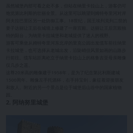
虽然城堡内部可看之处不多，但站在纳里卡拉山上，游客仍可
饱览第比利斯的壮丽全景。从这里可以眺望到姆特夸里河对岸
阿夫拉巴里区另一处防御工事。18世纪，国王埃列克列二世的
妻子达丽让王后在城墙上修建了一座宫殿。达丽让王后宫殿独
特的阳台，为纳里卡拉城堡和老城提供了迷人的视野。
游客可乘坐从姆特夸里河东北岸的里克公园出发缆车前往纳里
卡拉城堡，也可选择从老城出发，沿陡峭但风景如画的山路步
行前往。缆车站距离屹立于纳里卡拉山上的格鲁吉亚母亲雕像
仅几步之遥。
这尊20米高的雕像建于1958年，是为了纪念第比利斯建城
1500周年。雕像左手托酒杯，右手持宝剑，象征着迎接朋友
和敌人。附近的另一个景点是位于城堡后山谷中的国家植物
园。
2. 阿纳努里城堡