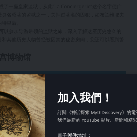
一座皇家监狱，从此“La Conciergerie”这个名字便广
为欧洲最臭名昭著的监狱之一，关押过著名的囚犯，如布兰维耶夫
内特皇后。
观，您可以参加导游带领的监狱之旅，深入了解这座历史悠久的
特和其他历史人物曾经被囚禁的秘密房间，您还可以看到警
浮宫博物馆
加入我們！
訂閱《神話探索 MythDiscovery》
我們最新的 YouTube 影片、新聞和精
電子郵件地址：