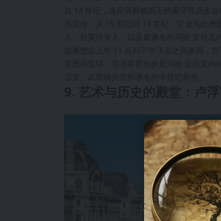
在 14 世纪，这座宫殿被国王的看守官员改造成了
为流传。从 15 世纪到 19 世纪，它成
人、拉莫特夫人，以及最著名的玛丽·安托瓦
如果您在上午 11 点到下午 3 点之间参
宫殿和监狱。导游将带您参观玛丽·安托瓦内
卫室、武装骑兵室和著名的中世纪厨房。
9. 艺术与历史的殿堂：卢