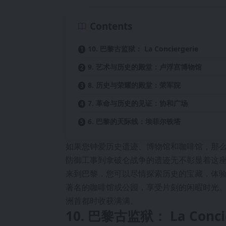
Contents
10. 巴黎古监狱： La Conciergerie
9. 艺术与历史的殿堂：卢浮宫博物馆
8. 历史与荣耀的殿堂：荣军院
7. 革命与历史的见证：协和广场
6. 巴黎的天际线：埃菲尔铁塔
如果您钟爱历史遗迹、博物馆和咖啡馆，那
防御工事到拿破仑战争的遗迹无不彰显着这
来到巴黎，您可以尽情探索历史的宝藏，体
著名的咖啡馆或公园，享受片刻的闲暇时光
洲首都时收获满满。
10. 巴黎古监狱： La Concie