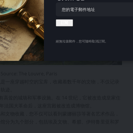
絕無垃圾郵件，您可隨時取消訂閱。
Source: The Louvre, Paris
也是一座穿越时空的宝库，收藏着数千年的文物，不仅记录
展轨迹。
拥有高耸的城墙和军事设施。在 14 世纪，它被改造成皇家住
1 年法国大革命后，这座宫殿被改造成博物馆。
品和文物收藏，您不仅可以看到蒙娜丽莎等著名艺术作品，
物馆分为九个部分，包括埃及文物、希腊、伊特鲁里亚和罗