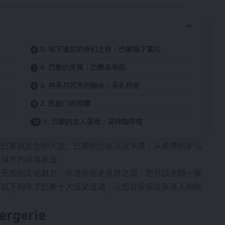
5. 地下迷宫的奇幻之旅：巴黎地下墓穴
4. 巴黎的灵魂：巴黎圣母院
3. 神圣与艺术的融合：圣礼拜堂
2. 凯旋门的荣耀
1. 巴黎的文人圣地：花神咖啡馆
么巴黎就是您的天堂。巴黎的历史沉淀丰厚，从最早的罗马
座城市的深厚底蕴。
验无穷的文化魅力。在漫步历史名胜之后，您可以光顾一家
。以下列举了巴黎十大历史遗迹，让您在探索这座迷人的欧
rgerie