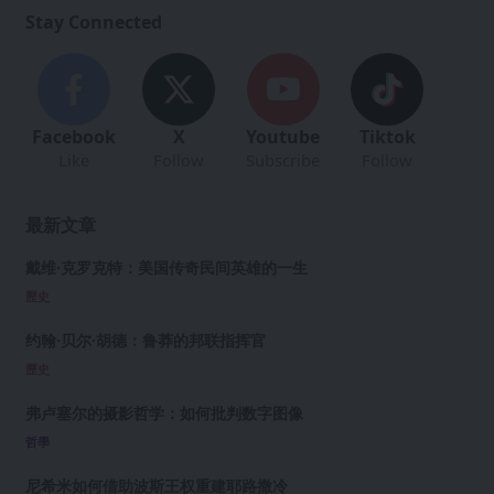
Stay Connected
Facebook
X
Youtube
Tiktok
Like
Follow
Subscribe
Follow
最新文章
戴维·克罗克特：美国传奇民间英雄的一生
歷史
约翰·贝尔·胡德：鲁莽的邦联指挥官
歷史
弗卢塞尔的摄影哲学：如何批判数字图像
哲學
尼希米如何借助波斯王权重建耶路撒冷