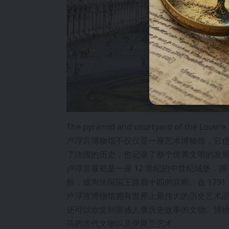
The pyramid and courtyard of the Louvre. 
卢浮宫博物馆不仅仅是一座艺术博物馆，它
了法国的历史，也记录了整个世界文明的发
卢浮宫最初是一座 12 世纪的中世纪城堡，
所，成为法国国王路易十四的宫殿。在 179
卢浮宫博物馆拥有世界上最伟大的历史艺术
还可以欣赏到讲述人类历史故事的文物。博
马的古代文物以及伊斯兰艺术。