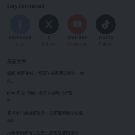
Stay Connected
Facebook
X
Youtube
Tiktok
Like
Follow
Subscribe
Follow
最新文章
戴维·克罗克特：美国传奇民间英雄的一生
歷史
约翰·贝尔·胡德：鲁莽的邦联指挥官
歷史
弗卢塞尔的摄影哲学：如何批判数字图像
哲學
尼希米如何借助波斯王权重建耶路撒冷