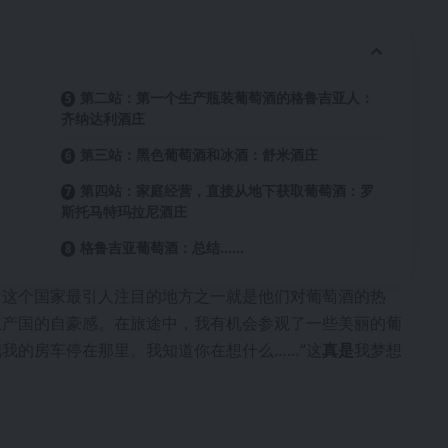
第二站：第一个生产瓶装葡萄酒的格鲁吉亚人：
齐纳达利酒庄
第三站：黑色葡萄酒和冰酒：舒米酒庄
第四站：家庭经营，直接从地下获取葡萄酒：罗
斯托马特玛拉尼酒庄
格鲁吉亚葡萄酒：总结……
。这个国家最引人注目的地方之一就是他们对葡萄酒的热
生产国的自豪感。在旅途中，我有机会参观了一些美丽的葡
我的房车停在那里。我知道你在想什么……“这
真是
我梦想