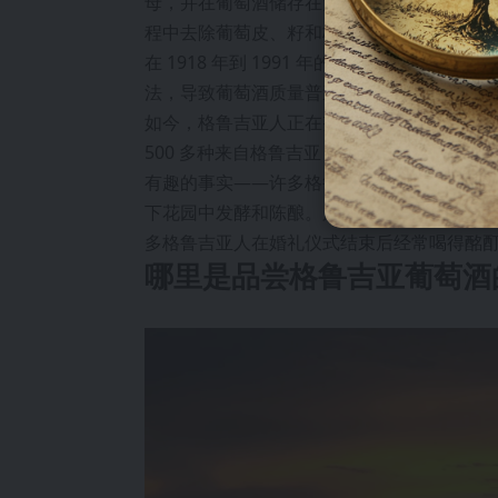
母，并在葡萄酒储存在大型不锈钢罐中时更
程中去除葡萄皮、籽和梗，除非你想酿造桃
在 1918 年到 1991 年的俄罗斯占领
法，导致葡萄酒质量普遍较差。
如今，格鲁吉亚人正在努力让格鲁吉亚葡萄酒重
500 多种来自格鲁吉亚，他们应该拥有良好
有趣的事实——许多格鲁吉亚家庭在孩子出
下花园中发酵和陈酿。只有在孩子结婚时，
多格鲁吉亚人在婚礼仪式结束后经常喝得酩
哪里是品尝格鲁吉亚葡萄酒