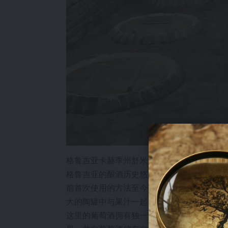
格鲁吉亚卡赫季州舒米酒庄的格鲁吉亚传统陶罐
格鲁吉亚的酿酒历史悠久，考古证据表明，该地区
前首次使用的方法至今仍在沿用，被称为
格
大的陶罐中与果汁一起，然后埋在地下，发
这里的葡萄酒拥有独一无二的风味，许多人更