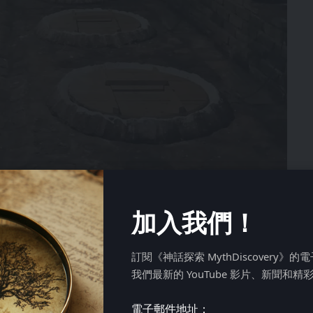
加入我們！
，照片由阿什莉·怀特拍摄，2022年
早在 8000 年前就已开始酿造和饮用葡萄酒。8000 年
訂閱《神話探索 MythDiscovery》
鲁吉亚陶罐
法；葡萄皮、籽，甚至葡萄藤的梗都被放入一个
我們最新的 YouTube 影片、新聞和精
酵五到六个月。
喜欢它，而不是“欧洲”酿酒法，后者通常会添加糖和酵
電子郵件地址：