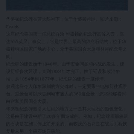
华盛顿纪念碑在蓝天映衬下，位于华盛顿特区。图片来源：
Pexels
这座纪念美国第一任总统乔治·华盛顿的纪念碑高耸入云，高
达555英尺。事实上，它是世界上最高的独立石结构，位于华
盛顿特区国家广场的中心，介于美国国会大厦和林肯纪念堂之
间。
纪念碑的建设始于1848年。由于资金问题和内战的发生，建
设历经多次延误，直到1884年才完工。由于延误和政治争
端，从1854年到1877年，纪念碑的建设一度停滞。
参观这座令人印象深刻的方尖碑时，一定要乘坐电梯前往观景
台。观景台可以欣赏到城市迷人的360度全景，您将能够看到
白宫和美国国会大厦。
华盛顿纪念碑最引人注目的地方之一是其大理石的颜色变化，
这是由于建设中断了20多年而造成的。例如，纪念碑底部较暗
的石块是在施工停止前开采的。而较浅的石块是在战后工程恢
复后从另一个采石场开采的。