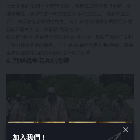
博士著名的“我有一个梦想”演讲，强调在逆境中坚持不懈。更
准确地说，演讲中的一句关键台词“从绝望之山，升起希望之
石”，体现在纪念碑的结构中。马丁·路德·金雕像从两块巨大的
花岗岩板中升起，象征着“绝望之山”。
纪念碑周围刻着金博士演讲中的许多语录，反映了他对正义和
非暴力社会变革的愿景。马丁·路德·金纪念堂占地4英亩，将游
客与美国最伟大的民权领袖之一联系起来。
6. 朝鲜战争老兵纪念碑
加入我們！