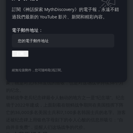
訂閱《神話探索 MythDiscovery》的電子報，永遠不錯
過我們最新的 YouTube 影片、新聞和精彩內容。
国家广场上的朝鲜战争老兵纪念碑，位于华盛顿特区。图片来
電子郵件地址：
源：Picryl
这座纪念碑于1995年开放，是为了纪念从1950年到1953年参
加朝鲜战争的580万美国人，其中包括阵亡的36,574人。朝鲜
战争老兵纪念碑的中心是一组醒目的19个真人大小的不锈钢雕
像，每个雕像代表着陆军、海军、海军陆战队和空军的士兵。
这些雕像被排列成在崎岖的朝鲜地形中巡逻的样子。纪念碑上
絕無垃圾郵件，您可隨時取消訂閱。
有一个反光墙，上面刻着士兵的图像，反映出38个士兵的形
象，既是对北纬38度线的致敬，也是对这场战争持续38个月
的纪念。
朝鲜战争老兵纪念碑最令人触动的地方之一是“纪念墙”。纪念
墙于2022年建成，上面刻着在朝鲜战争期间在美国指挥下阵
亡的36,000多名美国士兵和7,100多名韩国士兵的名字。游客
还被纪念碑上用银色字母刻下的令人心酸的信息所吸引：“自
由并非免费”，提醒人们这场战争的代价。