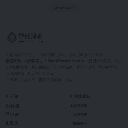
SHOW MORE
約翰福音 8:32 說：「你們必曉得真理，真理必叫你們得以自由。」
歡迎來到「神話探索 」！
MythDiscovery.com
，我們為您鋪展一卷文
化的絢麗畫卷，神話的奇幻、宗教的深邃、歷史的厚重、哲學的思辯、
藝術的美麗，以及旅行的寬廣。
在這裡，知識如光，照亮心靈的自由之途。
分類
快速連結
我的訂閱
神話
宗教
我的興趣
歷史
閱讀歷史