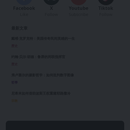
Facebook
X
Youtube
Tiktok
Like
Follow
Subscribe
Follow
最新文章
戴维·克罗克特：美国传奇民间英雄的一生
歷史
约翰·贝尔·胡德：鲁莽的邦联指挥官
歷史
弗卢塞尔的摄影哲学：如何批判数字图像
哲學
尼希米如何借助波斯王权重建耶路撒冷
宗教