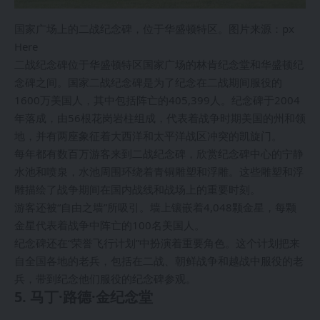
国家广场上的二战纪念碑，位于华盛顿特区。图片来源：px
Here
二战纪念碑位于华盛顿特区国家广场的林肯纪念堂和华盛顿纪
念碑之间。国家二战纪念碑是为了纪念在二战期间服役的
1600万美国人，其中包括阵亡的405,399人。纪念碑于2004
年落成，由56根花岗岩柱组成，代表着战争时期美国的州和领
地，并有两座象征着大西洋和太平洋战区冲突的凯旋门。
每年都有数百万游客来到二战纪念碑，欣赏纪念碑中心的宁静
水池和喷泉，水池周围环绕着青铜雕塑和浮雕。这些雕塑和浮
雕描绘了战争期间在国内战线和战场上的重要时刻。
游客还被“自由之墙”所吸引。墙上镶嵌着4,048颗金星，每颗
金星代表着战争中阵亡的100名美国人。
纪念碑还在“荣誉飞行计划”中扮演着重要角色。这个计划把来
自全国各地的老兵，包括在二战、朝鲜战争和越战中服役的老
兵，带到纪念他们服役的纪念碑参观。
5. 马丁·路德·金纪念堂