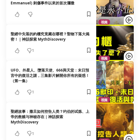
Emmanuel) 刺傷事件以來的首次彌撒
视频
聖經中失落的約櫃究竟藏在哪裡？聖物下落大揭
密！｜神話探索 MythDiscovery
1
视频
UFO、外星人、墮落天使、666與天堂：末日預
言中的復活之謎，三集影片解開你所有的疑惑！
（第一集）
1
视频
聖經故事：撒旦如何控告人类？约伯的试炼、上
帝的救赎与神秘存在｜神話探索
MythDiscovery
1