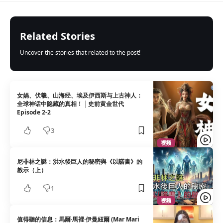
Related Stories
Uncover the stories that related to the post!
女娲、伏羲、山海经、埃及伊西斯与上古神人：
全球神话中隐藏的真相！ │史前黄金世代
Episode 2-2
3
视频
尼非林之謎：洪水後巨人的秘密與《以諾書》的
啟示（上）
1
视频
值得聽的信息：馬爾·馬裡·伊曼紐爾 (Mar Mari