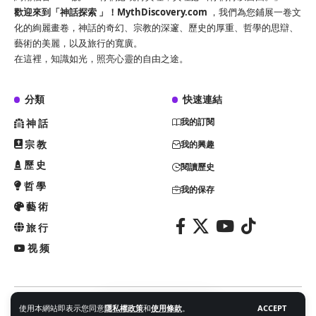
歡迎來到「神話探索 」！
MythDiscovery.com
，我們為您鋪展一卷文
化的絢麗畫卷，神話的奇幻、宗教的深邃、歷史的厚重、哲學的思辯、
藝術的美麗，以及旅行的寬廣。
在這裡，知識如光，照亮心靈的自由之途。
分類
快速連結
我的訂閱
神話
宗教
我的興趣
歷史
閱讀歷史
哲學
我的保存
藝術
旅行
视频
使用本網站即表示您同意
隱私權政策
和
使用條款
。
ACCEPT
@ 2024 神話探索 MythDiscovery.com. All Rights Reserved.