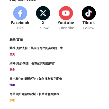
Facebook
X
Youtube
Tiktok
Like
Follow
Subscribe
Follow
最新文章
戴维·克罗克特：美国传奇民间英雄的一生
歷史
约翰·贝尔·胡德：鲁莽的邦联指挥官
歷史
弗卢塞尔的摄影哲学：如何批判数字图像
哲學
尼希米如何借助波斯王权重建耶路撒冷
宗教