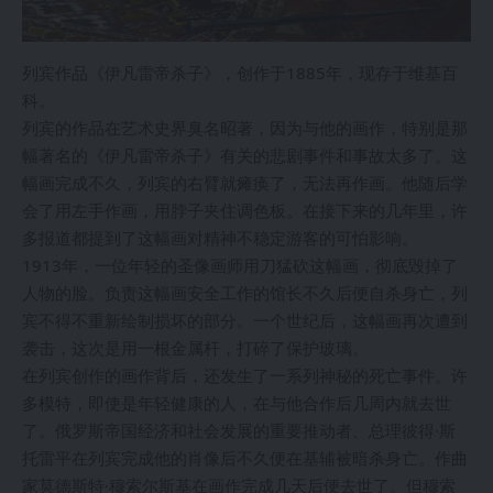
列宾作品《伊凡雷帝杀子》，创作于1885年，现存于维基百
科。
列宾的作品在艺术史界臭名昭著，因为与他的画作，特别是那
幅著名的《伊凡雷帝杀子》有关的悲剧事件和事故太多了。这
幅画完成不久，列宾的右臂就瘫痪了，无法再作画。他随后学
会了用左手作画，用脖子夹住调色板。在接下来的几年里，许
多报道都提到了这幅画对精神不稳定游客的可怕影响。
1913年，一位年轻的圣像画师用刀猛砍这幅画，彻底毁掉了
人物的脸。负责这幅画安全工作的馆长不久后便自杀身亡，列
宾不得不重新绘制损坏的部分。一个世纪后，这幅画再次遭到
袭击，这次是用一根金属杆，打碎了保护玻璃。
在列宾创作的画作背后，还发生了一系列神秘的死亡事件。许
多模特，即使是年轻健康的人，在与他合作后几周内就去世
了。俄罗斯帝国经济和社会发展的重要推动者、总理彼得·斯
托雷平在列宾完成他的肖像后不久便在基辅被暗杀身亡。作曲
家莫德斯特·穆索尔斯基在画作完成几天后便去世了。但穆索