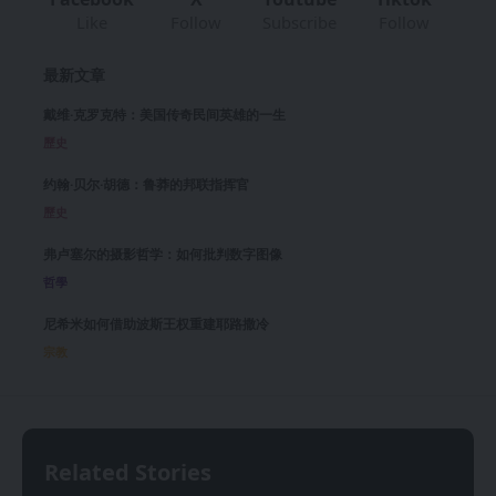
Like
Follow
Subscribe
Follow
最新文章
戴维·克罗克特：美国传奇民间英雄的一生
歷史
约翰·贝尔·胡德：鲁莽的邦联指挥官
歷史
弗卢塞尔的摄影哲学：如何批判数字图像
哲學
尼希米如何借助波斯王权重建耶路撒冷
宗教
Related Stories