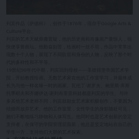
列宾作品《萨德科》，创作于1876年，现存于Google Arts &
Culture平台。
列宾的艺术天赋毋庸置疑，他的历史画和肖像画产量惊人，很
快便享誉画坛。他勤奋刻苦，绘画时一丝不苟，作品中常常出
现数十个人物，展现了不同阶层和身份的人物，反映了那个时
代的多样性和不平等。
19世纪90年代中期，列宾回到母校——圣彼得堡帝国艺术学
院，开始教授绘画。无数艺术家在他的工作室学习，并最终成
长为与他一样名噪一时的画家。瓦伦丁·谢罗夫、鲍里斯·库斯
托季耶夫和齐娜伊达·谢列布里亚科娃都是列宾的学生。与许
多其他艺术老师不同，列宾鼓励女艺术家积极创作，不要因为
结婚而放弃艺术。他的工作室里，女性学生的身影随处可见，
她们不断地练习静物和人体写生。他同时也是艺术创新的坚定
支持者，在保守的学院管理层面前，他总是坚定地站在自己的
学生一方，支持他们大胆的艺术探索。