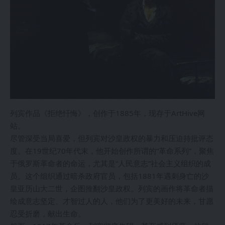
列宾作品《拒绝忏悔》，创作于1885年，现存于ArtHive网
站。
尽管深受当局喜爱，但列宾对沙皇政权的暴力和压迫持批评态
度。在19世纪70年代末，他开始创作所谓的“革命系列”，聚焦
于俄罗斯革命者的命运，尤其是“人民意志”社会主义组织的成
员。这个组织通过暗杀政府官员，包括1881年遇刺身亡的沙
皇亚历山大二世，企图推翻沙皇政权。列宾的画作将革命者描
绘成意志坚定、才智过人的人，他们为了更美好的未来，甘愿
忍受折磨，献出生命。