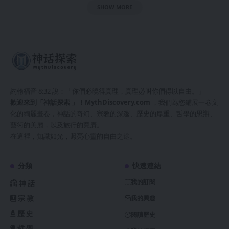
SHOW MORE
約翰福音 8:32 說：「你們必曉得真理，真理必叫你們得以自由。」
歡迎來到「神話探索 」！
MythDiscovery.com
，我們為您鋪展一卷文
化的絢麗畫卷，神話的奇幻、宗教的深邃、歷史的厚重、哲學的思辯、
藝術的美麗，以及旅行的寬廣。
在這裡，知識如光，照亮心靈的自由之途。
分類
快速連結
我的訂閱
神話
宗教
我的興趣
歷史
閱讀歷史
哲學