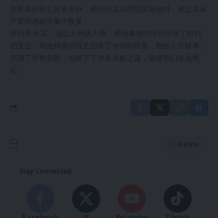
尔斯基的死亡并非意外，因为列宾在医院探望他时，他正在从
严重的酒精中毒中恢复。
伊利亚·列宾，这位大师级人物，用他睿智的目光记录了时代
的变迁，用他精湛的技艺创造了永恒的经典，他的人生故事，
充满了传奇色彩，也留下了许多未解之谜，值得我们永远铭
记。
没有评论
Stay Connected
Facebook
X
Youtube
Tiktok