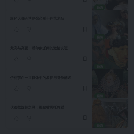
藝術
纽约大都会博物馆必看十件艺术品
藝術
梵高与高更：后印象派间的激情友谊
藝術
伊丽莎白一世肖像中的象征与身份解读
藝術
伏都教旋转之灵：揭秘赞贝托舞蹈
藝術