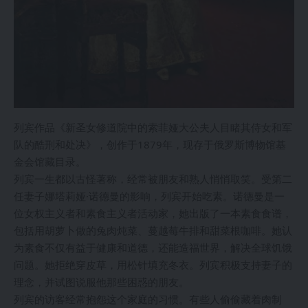
列宾作品《新圣女修道院中的索菲娅大公夫人目睹其侍女和军
队的酷刑和处决》，创作于1879年，现存于俄罗斯博物馆基
金会馆藏目录。
列宾一生都以古怪著称，经常被朋友和熟人悄悄取笑。受第二
任妻子娜塔莉娅·诺德曼的影响，列宾开始吃素。诺德曼是一
位女权主义者和素食主义者活动家，她出版了一本素食食谱，
包括用胡萝卜做的兔肉炖菜、蔓越莓牛排和甜菜根咖啡。她认
为素食不仅有益于健康和道德，还能造福世界，解决全球饥饿
问题。她拒绝穿皮草，用松针填充冬衣。列宾积极支持妻子的
理念，并试图说服他那些困惑的朋友。
列宾的访客经常抱怨这个家庭的习惯。有些人偷偷藏着肉制