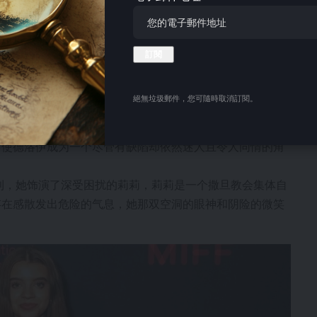
絕無垃圾郵件，您可隨時取消訂閱。
秘密社团“格罗夫”的阴暗过往以及妻子去世的痛苦。达斯
，使德洛伊成为一个尽管有缺陷却依然迷人且令人同情的角
利，她饰演了深受困扰的莉莉，莉莉是一个撒旦教会集体自
存在感散发出危险的气息，她那双空洞的眼神和阴险的微笑