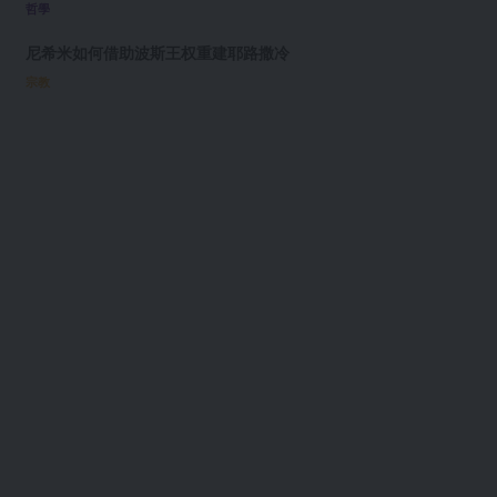
哲學
尼希米如何借助波斯王权重建耶路撒冷
宗教