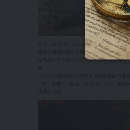
来源：Flickr/Caleb Condit
德洛伊用灿烂的笑容和机智的言辞隐藏了他与
特马尔奇安巧妙地驾驭了这个角色的复杂性
色。
另一位表现出色的是年轻女演员英格丽·托雷
杀事件的唯一幸存者。托雷利那令人不安的
让观众着迷。