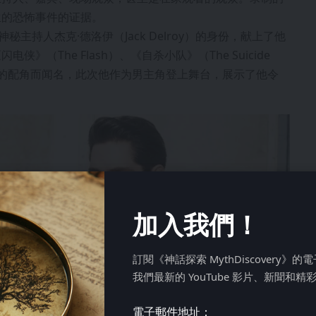
生的恐怖事件的证据。
n）以神秘主持人杰克·德洛伊（Jack Delroy）的身份，献上了他
（The Flash）、《自杀小队》（The Suicide
等电影中的配角而闻名，此次他作为男主角登上舞台，展示了他令
加入我們！
訂閱《神話探索 MythDiscovery》
我們最新的 YouTube 影片、新聞和精
電子郵件地址：