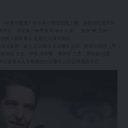
为《深夜与魔鬼》本月将在英国影院上映。这部伪纪录片风
评分，评论家们称赞其为“令人兴奋”、“有效”和“恐怖”。
恐怖大师斯蒂芬·金都无法移开视线。
演员阵容，由大卫·达斯马齐连领衔主演，他曾出演过《黑
劳拉·戈登、伊恩·布利斯、费萨尔·巴齐、英格丽·托雷
演将在这部令人毛骨悚然的故事中让你始终紧张不已。