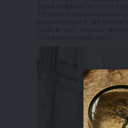
节目和幕后录像带成为了那个万圣节之夜发
大卫·达斯马齐连（David Dastmalchia
职业生涯中定义性的表演。达斯马齐连因在《闪电侠》
Squad）和《囚徒》（Prisoners）
人印象深刻的演技范围和迷人的魅力。