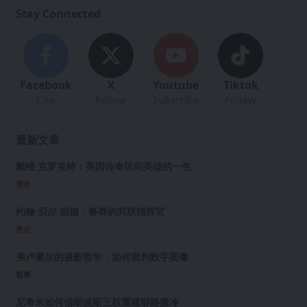
Stay Connected
Facebook
X
Youtube
Tiktok
Like
Follow
Subscribe
Follow
最新文章
戴维·克罗克特：美国传奇民间英雄的一生
歷史
约翰·贝尔·胡德：鲁莽的邦联指挥官
歷史
弗卢塞尔的摄影哲学：如何批判数字图像
哲學
尼希米如何借助波斯王权重建耶路撒冷