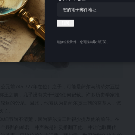
絕無垃圾郵件，您可隨時取消訂閱。
元前745-727年在位）之子，可能是萨尔马纳萨尔五世
在他称王之前，几乎没有关于他的任何记载。许多历史学家推
室较远的旁系。因此，他被认为是萨尔贡王朝的奠基人，该
灭亡。
具体细节尚不清楚，因为萨尔贡二世很少提及他的前任。在
一个残酷的暴君，并声称是神灵推翻了他，并让他取而代