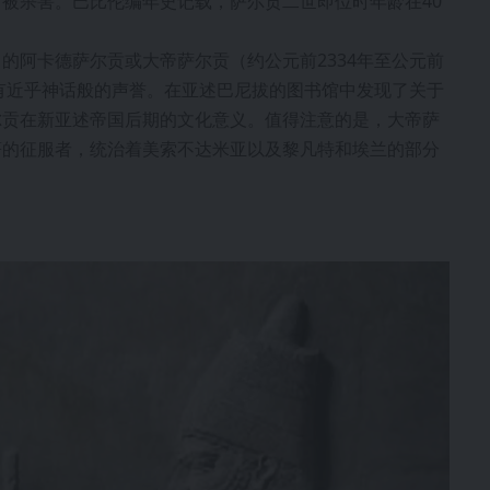
被杀害。巴比伦编年史记载，萨尔贡二世即位时年龄在40
的阿卡德萨尔贡或大帝萨尔贡（约公元前2334年至公元前
享有近乎神话般的声誉。在亚述巴尼拔的图书馆中发现了关于
尔贡在新亚述帝国后期的文化意义。值得注意的是，大帝萨
著的征服者，统治着美索不达米亚以及黎凡特和埃兰的部分