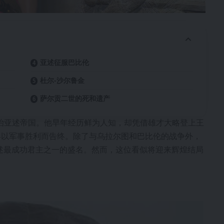
亚述征服巴比伦
杜尔-沙尔鲁金
萨尔贡二世的死和遗产
统治亚述帝国。他早年经历鲜为人知，却凭借雄才大略登上王
终以军事胜利而告终。除了与乌拉尔图和巴比伦的战争外，
述最成功君主之一的盛名。然而，这位看似将迎来辉煌结局
。