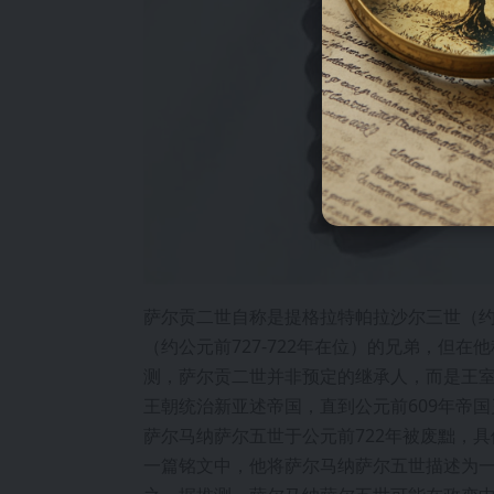
萨尔贡二世自称是提格拉特帕拉沙尔三世（约公
（约公元前727-722年在位）的兄弟，但
测，萨尔贡二世并非预定的继承人，而是王
王朝统治新亚述帝国，直到公元前609年帝国
萨尔马纳萨尔五世于公元前722年被废黜，
一篇铭文中，他将萨尔马纳萨尔五世描述为