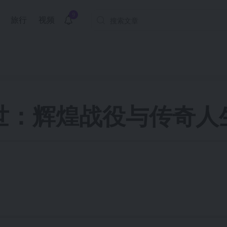
9
旅行
视频
世：辉煌战役与传奇人