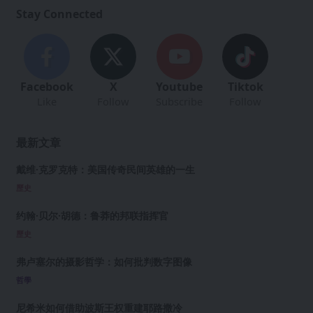
Stay Connected
Facebook
X
Youtube
Tiktok
Like
Follow
Subscribe
Follow
最新文章
戴维·克罗克特：美国传奇民间英雄的一生
歷史
约翰·贝尔·胡德：鲁莽的邦联指挥官
歷史
弗卢塞尔的摄影哲学：如何批判数字图像
哲學
尼希米如何借助波斯王权重建耶路撒冷