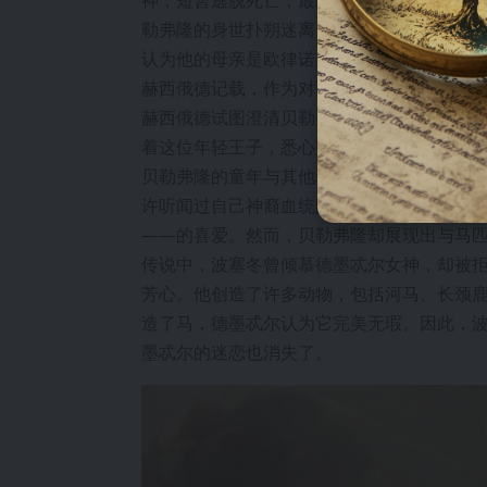
勒弗隆的身世扑朔迷离，许多说法认为他的
认为他的母亲是欧律诺墨，深受雅典娜女神
赫西俄德记载，作为对西西弗斯的进一步惩
赫西俄德试图澄清贝勒弗隆真正血统的尝试
着这位年轻王子，悉心照料他长大。
贝勒弗隆的童年与其他希腊英雄相似：英俊
许听闻过自己神裔血统的传闻，也可能对其
——的喜爱。然而，贝勒弗隆却展现出与马
传说中，波塞冬曾倾慕德墨忒尔女神，却被
芳心。他创造了许多动物，包括河马、长颈
造了马，德墨忒尔认为它完美无瑕。因此，
墨忒尔的迷恋也消失了。