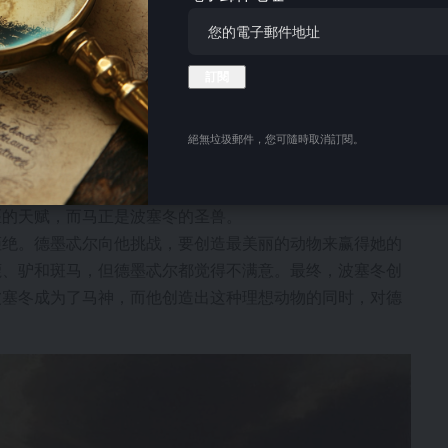
生父是海神波塞冬。尽管父系血统存疑，但所有记载都一致
喜爱，雅典娜传授了她智慧以及各种技艺。
罚，宙斯使格劳克斯不育，使其家族无法再生育。这或许是
。但无论贝勒弗隆的生父是谁，格劳克斯和欧律诺墨都深爱
絕無垃圾郵件，您可隨時取消訂閱。
、魅力十足、体格健壮。我们可以想象，年轻的贝勒弗隆或
抱有怀疑，因为他从未表现出对大海——他潜在父亲的领域
匹的天赋，而马正是波塞冬的圣兽。
拒绝。德墨忒尔向他挑战，要创造最美丽的动物来赢得她的
鹿、驴和斑马，但德墨忒尔都觉得不满意。最终，波塞冬创
波塞冬成为了马神，而他创造出这种理想动物的同时，对德