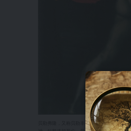
贝勒弗隆，又称贝勒丰特斯，是格劳克斯国
神，短暂逃脱死亡，最终在塔耳塔罗斯深渊