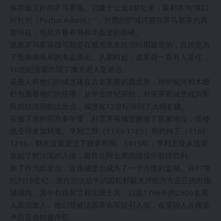
保存最完好的罗马要塞。它建于公元3世纪末，最初名为“港口·
阿杜尼（Portus Adurni）”，外围的护城河拥有罗马要塞的典
型特征，包括方形布局和半圆形的塔楼。
这座罗马要塞很可能是在戴克里先统治时期建造的，目的是为
了抵御南海岸的海盗袭击。从那时起，这里就一直有人居住，
10世纪这里出现了撒克逊人定居点。
诺曼人将他们的城堡建在古老要塞的西北角，用护城河和木栅
栏包围着他们的塔楼。从中古世纪开始，朴茨茅斯城堡成为军
队前往法国的出发点，城堡在12世纪得到了大幅扩建。
在接下来的四百多年里，朴茨茅斯城堡拥有了皇家地位，塔楼
也变得更加精致。亨利二世（1133-1189）和约翰王（1166-
1216）都在这里度过了很多时间。1415年，亨利五世从这里
发起了对法国的入侵，最终在阿金库尔战役中取得胜利。
除了作为出发点，这座城堡也成为了一个方便的监狱。从17世
纪到19世纪，来自历次战争的囚犯都被关押在方方正正的外围
城墙内。其中包括荷兰和法国士兵，以及1796年的2500名黑
人及混血人。他们曾被法国革命军征召入伍，在英国人占领圣
卢西亚岛时被俘获。