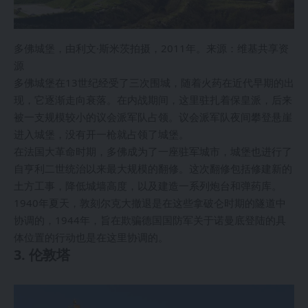
多佛城堡，由利文·斯米茨拍摄，2011年。来源：维基共享资
源
多佛城堡在13世纪经受了三次围城，随着火药在近代早期的出
现，它逐渐走向衰落。在内战期间，这里驻扎着保皇派，后来
被一支规模较小的议会派军队占领。议会派军队夜间攀登悬崖
进入城堡，没有开一枪就占领了城堡。
在法国大革命时期，多佛成为了一座驻军城市，城堡也进行了
自亨利二世统治以来最大规模的翻修。这次翻修包括修建新的
土方工事，降低城墙高度，以及建造一系列炮台和弹药库。
1940年夏天，敦刻尔克大撤退是在这些拿破仑时期的隧道中
协调的，1944年，旨在欺骗德国国防军关于诺曼底登陆的具
体位置的行动也是在这里协调的。
3. 伦敦塔