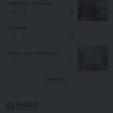
安德鲁·杰克逊：民粹主义的兴起
歷史
但以理书详解
2
爱尔兰巨人遗迹：芬·麦克库尔的足迹
歷史
SHOW MORE