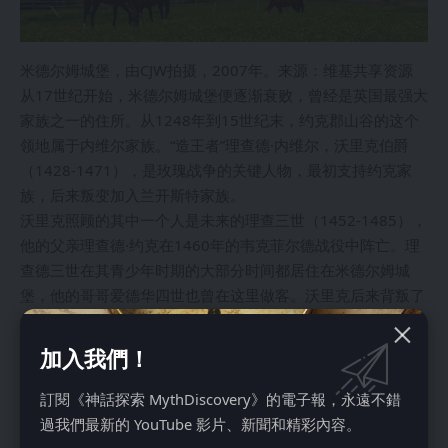
米德尔姆城堡，由CJW拍摄，2007年。来源：维基共享资源
从17世纪开始，米德尔姆城堡便逐渐衰败，曾经是英国最强大
家族之一的住所。从1248年到15世纪末，约克郡山谷的这个
领地属于内维尔家族。“造王者”理查德·内维尔，沃里克伯爵
（1428-1471），是玫瑰战争的关键人物，最初支持约克家
族，后来叛变加入兰开斯特家族。
沃里克照顾的其中一个人是未来的理查三世（1452-1485），
他的父亲理查德·约克在1460年的韦克菲尔德战役中阵亡。理
查德三世在其青少年时期的大部分时间都居住在米德尔姆城
堡，他的哥哥爱德华四世也曾在这里做客。沃里克后来背叛了
爱德华，并在1471年的巴内特战役中战死。
理查德登基后，偶尔会到这里居住，直到他在1485年的博斯
加入我們！
沃思战役中战死。在1470年代，理查德三世唯一的合法孩
子，米德尔姆的爱德华出生在这里，但他只活了七岁或十岁。
訂閱《神話探索 MythDiscovery》的電子報，永遠不錯
過我們最新的 YouTube 影片、新聞和精彩內容。