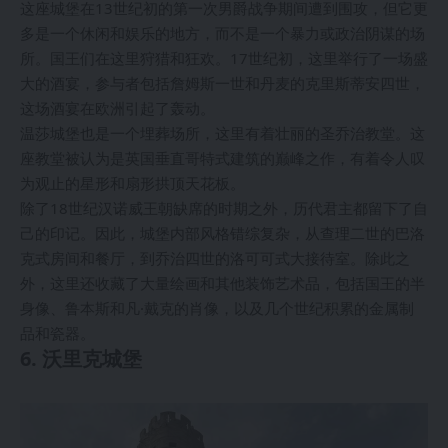
这座城堡在13世纪初的第一次男爵战争期间遭到围攻，但它更
多是一个休闲和娱乐的地方，而不是一个暴力或政治阴谋的场
所。国王们在这里狩猎和狂欢。17世纪初，这里举行了一场盛
大的酒宴，参与者包括詹姆斯一世和丹麦的克里斯蒂安四世，
这场酒宴在欧洲引起了轰动。
温莎城堡也是一个埋葬场所，这里有着壮丽的圣乔治教堂。这
座教堂被认为是英国垂直哥特式建筑的巅峰之作，有着令人叹
为观止的星形和扇形拱顶天花板。
除了18世纪汉诺威王朝缺席的时期之外，历代君主都留下了自
己的印记。因此，城堡内部风格错综复杂，从查理二世的巴洛
克式房间和餐厅，到乔治四世的洛可可式大接待室。除此之
外，这里还收藏了大量绘画和其他装饰艺术品，包括国王的半
身像、鲁本斯和凡·戴克的肖像，以及几个世纪积累的金属制
品和瓷器。
6. 沃里克城堡