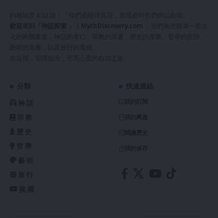
約翰福音 8:32 說：「你們必曉得真理，真理必叫你們得以自由。」
歡迎來到「神話探索 」！
MythDiscovery.com
，我們為您鋪展一卷文
化的絢麗畫卷，神話的奇幻、宗教的深邃、歷史的厚重、哲學的思辯、
藝術的美麗，以及旅行的寬廣。
在這裡，知識如光，照亮心靈的自由之途。
分類
快速連結
我的訂閱
神話
宗教
我的興趣
歷史
閱讀歷史
哲學
我的保存
藝術
旅行
视频