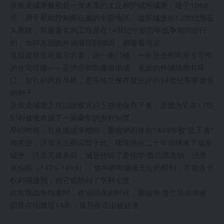
沃里克城堡最初是一座木质的土丘和护城河城堡，建于1068
年，用于帮助控制新征服的中部地区。这座城堡在12世纪用石
头重建，但最著名的工程是在14世纪中期百年战争期间进行
的，当时东面的外城墙得到加固，俯瞰着河流。
这组建筑旨在展示力量，由一座门楼、一座堡垒和两座主导性
的住宅塔楼——盖伊塔和凯撒塔组成。东面的外城墙拥有垛
口、射孔和两座吊桥，是英格兰保存最完好的14世纪军事建筑
的例子。
沃里克城堡之所以能够完好无损地保存下来，是因为它在17世
纪初被改造成了一座豪华的乡村别墅。
早些时候，在玫瑰战争期间，爱德华四世在1469年被“造王者”
理查德，沃里克伯爵囚禁于此。理查德在二十年前继承了这座
城堡。沃里克被杀后，城堡传给了爱德华·普兰塔吉纳，沃里
克伯爵（1475-1499），他声称有继承王位的权利，尽管这个
权利很微弱，但它威胁到了亨利七世。
在玫瑰战争结束时，政治阴谋的时代，爱德华·普兰塔吉纳被
囚禁在伦敦塔14年，最后在塔山被处决。