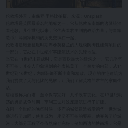
伦敦塔外景，由保罗·里格比拍摄。来源：Unsplash
伦敦塔是英国最著名的地标之一，它从伦敦东南部的边缘统治
着伦敦。几个世纪以来，它代表着君主制的政治力量，与皇家
造币厂等国家机构的历史交织在一起。
伦敦塔是诺曼征服时期席卷英格兰的大规模防御性建筑项目的
一部分，它处在中世纪军事建筑技术的先锋地位。
当它在11世纪末建成时，它是西欧最大的建筑之一。它几乎坚
不可摧，其令人印象深刻的外表掩盖了一个奢华的内部，从11
世纪到16世纪，内部装饰不断丰富和精致。现存的住宅建筑为
我们提供了无与伦比的见解，让我们了解英格兰君主的家庭生
活。
塔楼被称为白塔，至今保存完好，几乎没有变化。在13世纪动
荡的男爵战争时期，亨利三世对这座建筑进行了扩建。
在同一个世纪的晚些时候，多产的城堡建造者爱德华一世对城
堡进行了加固，使其成为一座坚不可摧的要塞。他完善了护城
河，大部分工程至今依然保存完好，例如西边的博尚塔，它是