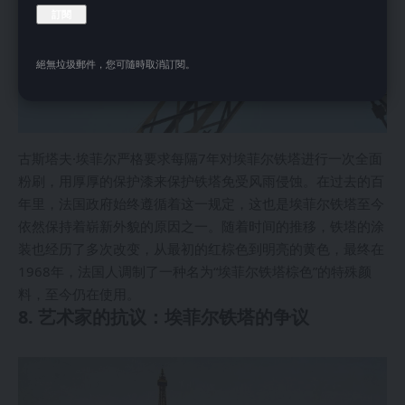
絕無垃圾郵件，您可隨時取消訂閱。
古斯塔夫·埃菲尔严格要求每隔7年对埃菲尔铁塔进行一次全面
粉刷，用厚厚的保护漆来保护铁塔免受风雨侵蚀。在过去的百
年里，法国政府始终遵循着这一规定，这也是埃菲尔铁塔至今
依然保持着崭新外貌的原因之一。随着时间的推移，铁塔的涂
装也经历了多次改变，从最初的红棕色到明亮的黄色，最终在
1968年，法国人调制了一种名为“埃菲尔铁塔棕色”的特殊颜
料，至今仍在使用。
8. 艺术家的抗议：埃菲尔铁塔的争议