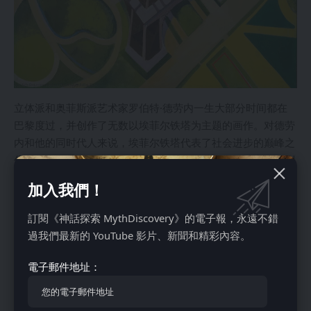
立体派和奥菲斯派艺术家罗伯特·德劳内一生大部分时间都在
巴黎度过，并创作了无数以埃菲尔铁塔为主题的画作。对德劳
内和他的同时代人来说，埃菲尔铁塔代表了社会进步的巅峰之
作。他的埃菲尔铁塔作品跨越了数年和多种风格，从立体派到
奥菲斯派，展现了他对埃菲尔铁塔的独特理解和艺术追求。
加入我們！
7. 定期维护：埃菲尔铁塔的保护
訂閱《神話探索 MythDiscovery》的電子報，永遠不錯
過我們最新的 YouTube 影片、新聞和精彩內容。
電子郵件地址：