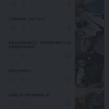
歷史
二战基辅战役：发生了什么?
歷史
被遗忘的海军战略之父：阿尔弗雷德·塞耶·马汉如
何塑造现代海权格局
1
歷史
亚瑟王传奇妻子们
2
歷史
征服君士坦丁堡的穆罕默德二世
3