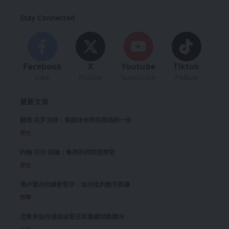
Stay Connected
Facebook
X
Youtube
Tiktok
Like
Follow
Subscribe
Follow
最新文章
戴维·克罗克特：美国传奇民间英雄的一生
歷史
约翰·贝尔·胡德：鲁莽的邦联指挥官
歷史
弗卢塞尔的摄影哲学：如何批判数字图像
哲學
尼希米如何借助波斯王权重建耶路撒冷