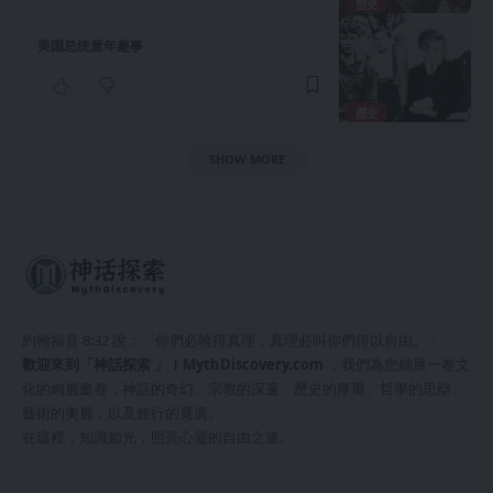
歷史
美国总统童年趣事
歷史
SHOW MORE
約翰福音 8:32 說：「你們必曉得真理，真理必叫你們得以自由。」
歡迎來到「神話探索 」！
MythDiscovery.com
，我們為您鋪展一卷文
化的絢麗畫卷，神話的奇幻、宗教的深邃、歷史的厚重、哲學的思辯、
藝術的美麗，以及旅行的寬廣。
在這裡，知識如光，照亮心靈的自由之途。